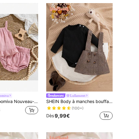
omiva
Lullasweet
uveau-né fille 2 pièces ensemble top camisole couleur unie et short taille élastique
SHEIN Body à manches bouffantes pour bébé fille et jupe salopette à imprimé pied-de-poule
(100+)
€
9,99€
Dès