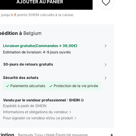
AJOUTER AU PANIER
 jusqu'à
8
points SHEIN calculés à la caisse.
édition à
Belgium
Livraison gratuite(Commandes ≥ 39,00€)
Estimation de livraison:
4-9 jours ouvrés
30-jours de retours gratuits
Sécurité des achats
Paiements sécurisés
Protection de la vie privée
Vendu par le vendeur professionnel : SHEIN
Expédié à partir de SHEIN
Informations et obligations du vendeur
Pour signaler ce vendeur et/ou ce produit
iption
Bermuda,Tissu côtelé,Élasticité moyenne