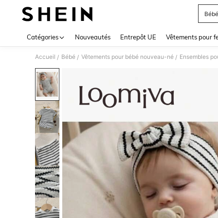
Bébé
Use up 
Catégories
Nouveautés
Entrepôt UE
Vêtements pour 
Accueil
Bébé
Vêtements pour bébé nouveau-né
Ensembles po
/
/
/