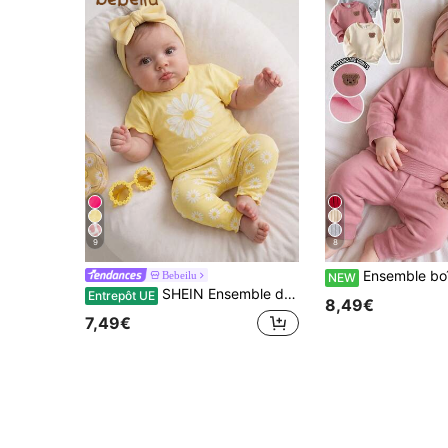
9
8
Ensemble boîte mystère pour bébé fille nouveau-né, 1 article aléatoire parmi 3, style décontracté mignon avec ours et imprimé faux bro
Bebeilu
NEW
SHEIN Ensemble de 2 pièces pour bébé fille nouveau-né, t-shirts et shorts imprimés marguerites, parfait pour l'été.
Entrepôt UE
8,49€
7,49€