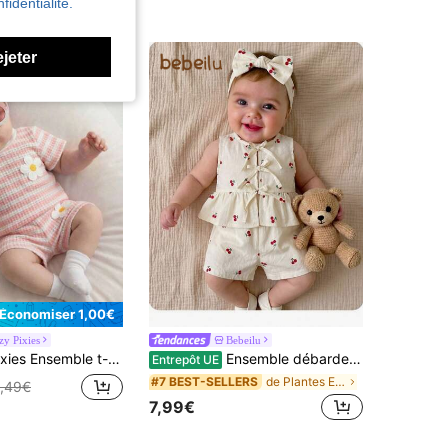
fidentialité.
ejeter
Économiser 1,00€
zy Pixies
Bebeilu
s en tricot rayé patchwork et short à taille élastique pour nouveau-né, style décontracté et mignon
Ensemble débardeur et short décontracté mignon à rayures roses et blanches avec nœud pour bébé fille nouveau-né. Tenues d'été pour bébé fille. Ensemble bébé fille 2 pièces avec imprimé floral
Entrepôt UE
de Plantes Ensembles pour nouveau-nés
#7 BEST-SELLERS
,49€
7,99€