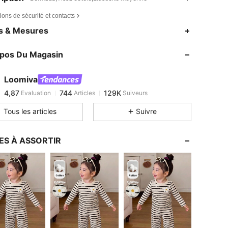
ions de sécurité et contacts
4,87
744
129K
es & Mesures
4,87
744
129K
opos Du Magasin
4,87
744
129K
4,87
744
129K
Loomiva
4,87
744
129K
Evaluation
Articles
Suiveurs
4***7
est en train de naviguer
4,87
744
129K
Tous les articles
Suivre
4,87
744
129K
4,87
744
129K
ES À ASSORTIR
4,87
744
129K
4,87
744
129K