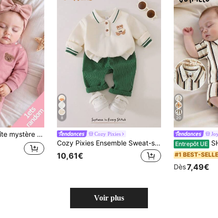
8
20
derie, Sweat-shirt col ras-du-cou à manches longues en polaire et pantalon, tissu doux, adapté aux sorties, automne/hiver
Cozy Pixies
Jo
Cozy Pixies Ensemble Sweat-shirt-shirt à manches longues et pantalon pour nouveau-nés avec motif ours et blocs de couleurs, col polo
SHEIN 2pcs/Set Chemise
Entrepôt UE
#1 BEST-SELL
10,61€
7,49€
Dès
Voir plus