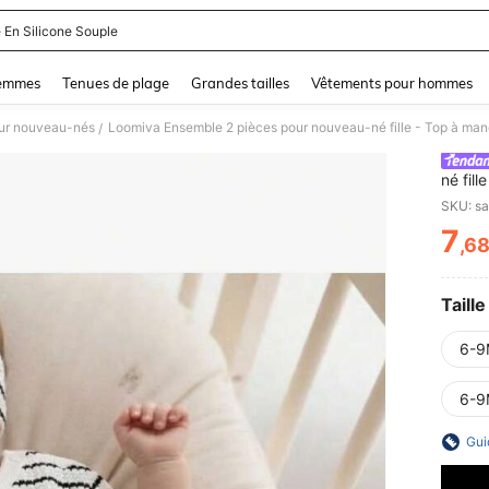
 En Silicone Souple
and down arrow keys to navigate search Dernière recherche and Rechercher et Tr
femmes
Tenues de plage
Grandes tailles
Vêtements pour hommes
ur nouveau-nés
Loomiva Ensemble 2 pièces pour nouveau-né fille - Top à manche
/
né fil
rayé et
SKU: s
7
,6
PR
Taille
6-9
6-9
Gui