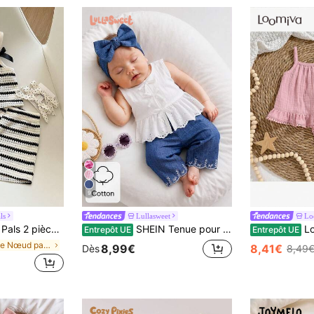
9
ls
Lullasweet
Lo
contracté Doux Mignon Tenue, Convient pour les sorties quotidiennes d'été, l'école, les achats, le parc, les voyages, la photographie, les fêtes et diverses occasions intérieures/extérieures
SHEIN Tenue pour bébé fille nouveau-né, rayures bleues et blanches, été, mignon, top sans manches avec dentelle pour baby shower
Loomiva No
Entrepôt UE
Entrepôt UE
de Nœud papillon Ensembles pour nouveau-nés
8,99€
8,41€
Dès
8,49