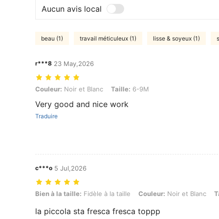
Aucun avis local
beau (1)
travail méticuleux (1)
lisse & soyeux (1)
s
r***8
23 May,2026
Couleur: Noir et Blanc, Taille: 6-9M
Couleur:
Noir et Blanc
Taille:
6-9M
Very good and nice work
Traduire
c***o
5 Jul,2026
Bien à la taille: Fidèle à la taille, Couleur: Noir et Blanc, Taille: 3-6M
Bien à la taille:
Fidèle à la taille
Couleur:
Noir et Blanc
T
la piccola sta fresca fresca toppp