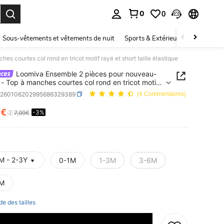
0
0
ouver. Press Enter to select.
Sous-vêtements et vêtements de nuit
Sports & Extérieur
Enfants
s courtes col rond en tricot motif rayé et short taille élastique
Loomiva Ensemble 2 pièces pour nouveau-
le - Top à manches courtes col rond en tricot motif
 short taille élastique
a260106202995686329389
(4 Commentaires)
8€
-3%
ICE AND AVAILABILITY
7,99€
M - 2-3Y
0-1M
1-3M
3-6M
M
de des tailles