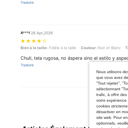
Traduire
A***l
28 Apr,2026
Bien à la taille: Fidèle à la taille, Couleur: Noir et Blanc, Taille: 1-3M
Bien à la taille:
Fidèle à la taille
Couleur:
Noir et Blanc
T
Chuli, tela rugosa, no áspera sino el estilo y as
Traduire
Nous utilisons des
que vous avez dem
"Tout rejeter", "
sélectionnant "To
Voir Plus D
trafic, à offrir d
votre expérience 
cookies stricteme
désactiver en mod
site web. Pour en
optionnels, veuil