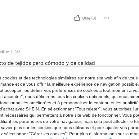
Utile (0)
aille:
1-3M
pecto de tejidos pero cómodo y de calidad
 cookies et des technologies similaires sur notre site web afin de vous 
andé et de vous offrir la meilleure expérience de navigation possibl
Utile (0)
Tout accepter" ou définir vos préférences de cookies à tout moment à vot
ut accepter", nous définirons tous les cookies optionnels, qui nous aide
'avis
es fonctionnalités améliorées et à personnaliser le contenu et les publici
d'achat avec SHEIN. En sélectionnant "Tout rejeter", vous autorisez l'uti
nt nécessaires qui permettent à notre site web de fonctionner. Vous po
ifiant les paramètres de votre navigateur, mais cela peut affecter le 
 savoir plus sur les cookies que nous utilisons et pour ajuster vos par
lez sélectionner "Gérer les cookies". Pour plus d'informations sur la ma