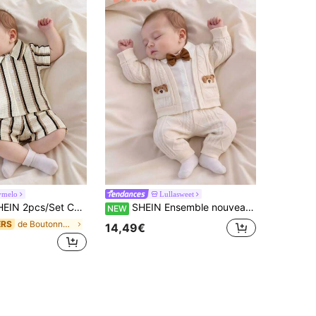
ymelo
Lullasweet
 tricotée jacquard décontractée d'été pour nouveau-né avec col, top à manches courtes et short à taille élastique, rayures noires et blanches, assorti pour la famille
SHEIN Ensemble nouveau-né garçon couleur abricot, haut style veste décontractée à col chemise avec patchwork jacquard, manches longues et pantalon
NEW
de Boutonné sur le devant Ensembles pour nouveau-n
ERS
14,49€