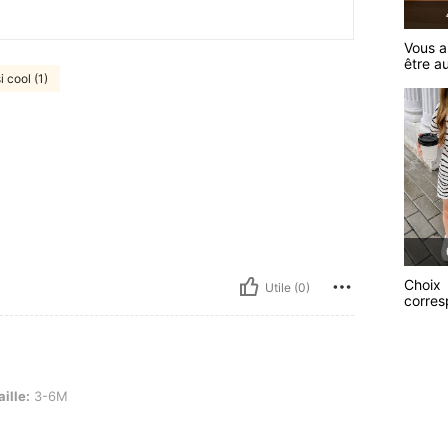
Vous a
être a
i cool (1)
Choix
Utile (0)
corre
aille:
3-6M