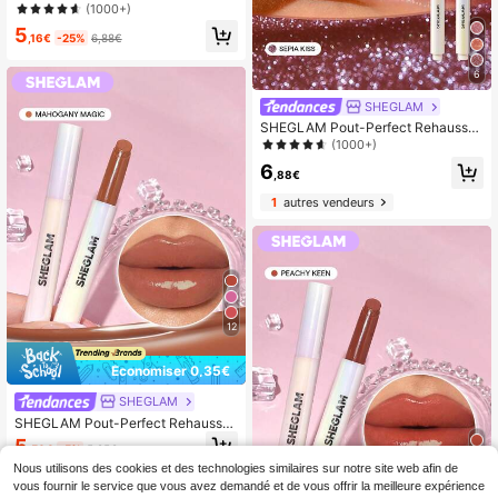
ur De LèVres Brillant-Walk On The
(1000+)
Beach Rouge Marque De Beauté C
5
osméTique Maquillage Pour Femme
,16€
-25%
6,88€
s Et Filles
6
SHEGLAM
SHEGLAM Pout-Perfect Rehausse
ur De LèVres Scintillant-Sepia Kiss
(1000+)
Rouge Marque De Beauté CosméTi
6
que Maquillage Pour Femmes Et Fill
,88€
es
1
autres vendeurs
12
Économiser 0,35€
SHEGLAM
SHEGLAM Pout-Perfect Rehausse
ur De LèVres Brillant-Mahogany Ma
5
,50€
-5%
5,85€
gic Rouge Marque De Beauté Cosm
éTique Maquillage Pour Femmes Et
Nous utilisons des cookies et des technologies similaires sur notre site web afin de
Filles
vous fournir le service que vous avez demandé et de vous offrir la meilleure expérience
12