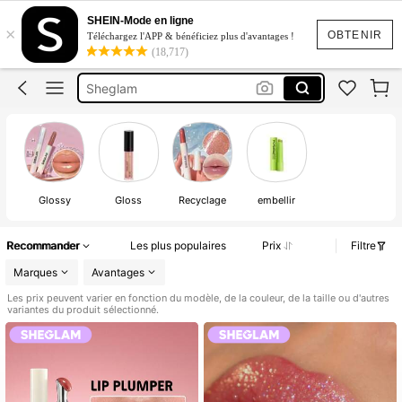
Gloss
SHEIN-Mode en ligne
×
Gloss Lèvre
OBTENIR
Téléchargez l'APP & bénéficiez plus d'avantages !
(18,717)
Sheglam
Maquillage
Gloss Repulpant
Gloss
Glossy
Gloss
Recyclage
embellir
Recommander
Les plus populaires
Prix
Filtre
Marques
Avantages
Les prix peuvent varier en fonction du modèle, de la couleur, de la taille ou d'autres
variantes du produit sélectionné.