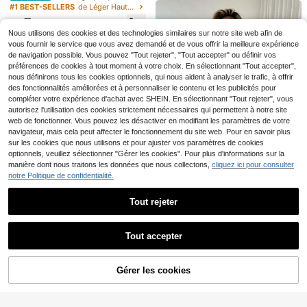
"AMORE" à imprimé léopard, t-shirt
#1 BEST-SELLERS
de Léger Hauts, chemisiers et t-shirts pour femmes
32
minimaliste décontracté pour femm
7
Chemise d'été décontractée à man
es à col rond et manches courtes d
Dès
,91€
SHEIN BAE
ches 3/4 brodée pour femmes, idéal
Nous utilisons des cookies et des technologies similaires sur notre site web afin de
e couleur unie, convient pour l'été,
12
SHEIN BAE Femmes Ca
,21€
Entrepôt UE
e pour les vacances
esthétique
vous fournir le service que vous avez demandé et de vous offrir la meilleure expérience
misole décontractée ajustée de cou
(1000+)
de navigation possible. Vous pouvez "Tout rejeter", "Tout accepter" ou définir vos
leur contrastée
5
préférences de cookies à tout moment à votre choix. En sélectionnant "Tout accepter",
Dès
,93€
nous définirons tous les cookies optionnels, qui nous aident à analyser le trafic, à offrir
des fonctionnalités améliorées et à personnaliser le contenu et les publicités pour
compléter votre expérience d'achat avec SHEIN. En sélectionnant "Tout rejeter", vous
autorisez l'utilisation des cookies strictement nécessaires qui permettent à notre site
web de fonctionner. Vous pouvez les désactiver en modifiant les paramètres de votre
navigateur, mais cela peut affecter le fonctionnement du site web. Pour en savoir plus
sur les cookies que nous utilisons et pour ajuster vos paramètres de cookies
optionnels, veuillez sélectionner "Gérer les cookies". Pour plus d'informations sur la
manière dont nous traitons les données que nous collectons,
cliquez ici pour consulter
notre Politique de confidentialité.
20
Tout rejeter
Easowa
Easowa T-shirt décontr
Afficher les articles similaires en stock
Entrepôt UE
Voir tout
10
acté pour femmes avec ourlet asy
#1 BEST-SELLERS
de Régulier T-shirts pour femmes
Tout accepter
métrique en dentelle, couleur unie.
IslaSuriya T-shirt ajusté
Entrepôt UE
11
Désolés, ce produit est épuisé.
Top décontracté de base pour le pri
,87€
à manches courtes, col rond, impri
7
ntemps/été. Idéal pour les vacance
,91€
mé de lettres contrastées, style déc
#Manie métallique
s d'été, les sorties et la plage pour l
Gérer les cookies
ontracté, mode de rue, pour les dép
EN RUPTURE DE STOCK
Économiser 0,62€
es femmes.
Top bandeau moulant ex
Entrepôt UE
lacements quotidiens, été
tensible pour femme, revêtement P
7
#Tenues décontractées
,72€
U doré métallique, style mode d'été,
adapté pour boîte de nuit, soirée, te
DAZY Chemise à manches longues