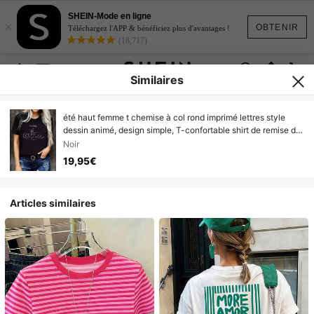
SHEIN-Mode en ligne
×
OBTENIR
Téléchargez l'APP & bénéficiez plus d'avantages !
(18,717)
Similaires
été haut femme t chemise à col rond imprimé lettres style
dessin animé, design simple, T-confortable shirt de remise de
diplômes 2026, vêtements de rentrée scolaire et respirant,
Noir
idéal pour les loisirs au quotidien et polyvalent, pour un style
19,95€
naturel et élégant. Un incontournable pour les fêtes d'été.
Livraison locale.
Articles similaires