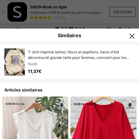
SHEIN-Mode en ligne
×
OBTENIR
Téléchargez l'APP & bénéficiez plus d'avantages !
(18,717)
Similaires
T-shirt imprimé lettres, fleurs et papillons, hauts d'été
décontracté grande taille pour femmes, convient pour les
vacances, la plage, le printemps, la fête des mères, le port
Nude
quotidien, le mariage, la plage, le fitness, la remise des
11,37€
diplômes, les fêtes, un Top de printemps à la mode
Articles similaires