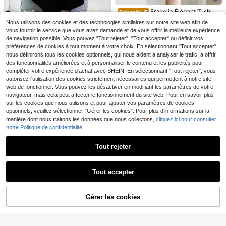
res avec homard, fruits et nourritur
#5 BEST-SELLERS
de Accueil Tops grande taille
e taille Été Surdimensionné Tailles I
#1 BEST-SELLERS
de Vert T-shirts grande taille
e. Tenue d'été pour femmes. T-shirt
nclusives, T-shirt en jersey vert ave
Franclia Élégant T-shirt
Entrepôt UE
11
(1000+)
décontracté à col rond et manches
Dès
,99€
c texture de bande de coton de plag
côtelé à col rond ajusté avec perle
12
courtes, blanc, grande taille
Nous utilisons des cookies et des technologies similaires sur notre site web afin de
14
,49€
e, T-shirt graphique, Hauts de sorti
s, manches courtes, grande taille p
Dès
,84€
EMERY ROSE Top à ma
vous fournir le service que vous avez demandé et de vous offrir la meilleure expérience
e, Vacances
Entrepôt UE
our femmes
nches courtes avec col en dentelle
de navigation possible. Vous pouvez "Tout rejeter", "Tout accepter" ou définir vos
11
,99€
florale pour femmes de grande taill
préférences de cookies à tout moment à votre choix. En sélectionnant "Tout accepter",
e, polyvalent
nous définirons tous les cookies optionnels, qui nous aident à analyser le trafic, à offrir
des fonctionnalités améliorées et à personnaliser le contenu et les publicités pour
compléter votre expérience d'achat avec SHEIN. En sélectionnant "Tout rejeter", vous
autorisez l'utilisation des cookies strictement nécessaires qui permettent à notre site
web de fonctionner. Vous pouvez les désactiver en modifiant les paramètres de votre
navigateur, mais cela peut affecter le fonctionnement du site web. Pour en savoir plus
sur les cookies que nous utilisons et pour ajuster vos paramètres de cookies
optionnels, veuillez sélectionner "Gérer les cookies". Pour plus d'informations sur la
manière dont nous traitons les données que nous collectons,
cliquez ici pour consulter
notre Politique de confidentialité.
Tout rejeter
6
Afficher les articles similaires en stock
Voir tout
9
11
Tout accepter
Désolés, ce produit est épuisé.
Économiser 5,78€
DrmWander T-shirt déco
Entrepôt UE
#Tenues décontractées
ntracté d'été grande taille avec imp
6
11
EMERY ROSE T-shirt dé
Entrepôt UE
,87€
EMERY ROSE T-shirt m
Entrepôt UE
rimé soleil & lettres
Gérer les cookies
EN RUPTURE DE STOCK
contracté à col rond rayé, manches
anches courtes col V décontracté,
5
25
#Coastal cowgirl
Dès
,39€
-51%
11,17€
courtes, T-shirt pour femmes grand
,73€
vêtements grande taille pour femm
e taille, été
Rustia Top sans manch
Entrepôt UE
es, hauts à imprimés graphiques ma
es tricoté rayé coloré grande taille,
#1 BEST-SELLERS
de Recadrer T-shirts grande taille
nches courtes pour femmes