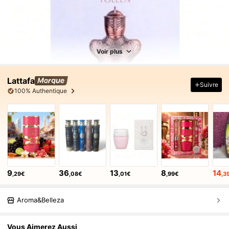
Voir plus
Lattafa
Suivre
100% Authentique
9
36
13
8
14
,29€
,08€
,01€
,99€
,3
Aroma&Belleza
Vous Aimerez Aussi