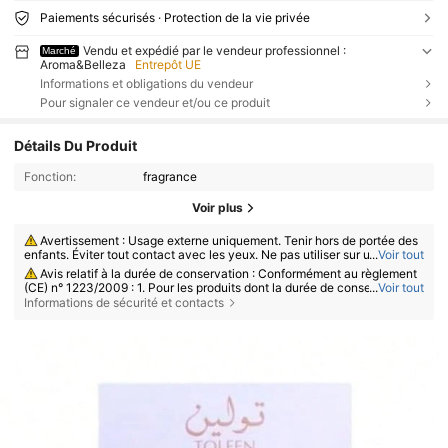
Paiements sécurisés · Protection de la vie privée
Vendu et expédié par le vendeur professionnel :
Marché
Aroma&Belleza
Entrepôt UE
Informations et obligations du vendeur
Pour signaler ce vendeur et/ou ce produit
Détails Du Produit
Fonction:
fragrance
Voir plus
Avertissement : Usage externe uniquement. Tenir hors de portée des
enfants. Éviter tout contact avec les yeux. Ne pas utiliser sur une peau l
...
Voir tout
ésée ou irritée. Cesser l’utilisation en cas d’irritation.
Avis relatif à la durée de conservation : Conformément au règlement
(CE) n° 1223/2009 : 1. Pour les produits dont la durée de conservation to
...
Voir tout
tale est ≤ 30 mois : la date de péremption est indiquée par un symbole d
Informations de sécurité et contacts
e sablier ⌛ + date sur l’emballage, ou en français, par la mention « à con
sommer de préférence avant le » ou « à consommer de préférence avan
t la fin du » + date ; 2. Pour les produits dont la durée de conservation to
tale est > 30 mois : la date limite d’utilisation optimale (DLO) est indiqué
e par un symbole de pot ouvert + M, où M représente les mois. Remarqu
e : Les produits à usage unique, les produits non ouvrables et certains a
utres articles spécifiques sont exemptés du marquage DLO obligatoire.
Veuillez vous référer exclusivement aux indications imprimées sur l’emb
allage physique du produit ; cesser immédiatement l’utilisation en cas d
e détérioration.