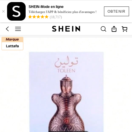
SHEIN-Mode en ligne
×
OBTENIR
Téléchargez l'APP & bénéficiez plus d'avantages !
(18,717)