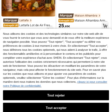
Maison Alhambra
Maison Alhambra Armaf
Lattafa
Entrepôt UE
Coco Memwa Eau de Parfum 100 m
25
Lattafa Lot de Air Freshe
Entrepôt UE
,65€
l par Gulf Orchid, parfum pour femm
ner 300ML*3 Parfum d'intérieur
19
e
,94€
Nous utilisons des cookies et des technologies similaires sur notre site web afin de
4-5 j. ouvrés
vous fournir le service que vous avez demandé et de vous offrir la meilleure expérience
de navigation possible. Vous pouvez "Tout rejeter", "Tout accepter" ou définir vos
préférences de cookies à tout moment à votre choix. En sélectionnant "Tout accepter",
nous définirons tous les cookies optionnels, qui nous aident à analyser le trafic, à offrir
des fonctionnalités améliorées et à personnaliser le contenu et les publicités pour
compléter votre expérience d'achat avec SHEIN. En sélectionnant "Tout rejeter", vous
autorisez l'utilisation des cookies strictement nécessaires qui permettent à notre site
web de fonctionner. Vous pouvez les désactiver en modifiant les paramètres de votre
navigateur, mais cela peut affecter le fonctionnement du site web. Pour en savoir plus
sur les cookies que nous utilisons et pour ajuster vos paramètres de cookies
optionnels, veuillez sélectionner "Gérer les cookies". Pour plus d'informations sur la
manière dont nous traitons les données que nous collectons,
cliquez ici pour consulter
notre Politique de confidentialité.
Tout rejeter
Fragrance Isle
Cerruti 1881 50 ml Eau d
Entrepôt UE
Tout accepter
Paco Rabanne
e Toilette pour Femmes
24
,17€