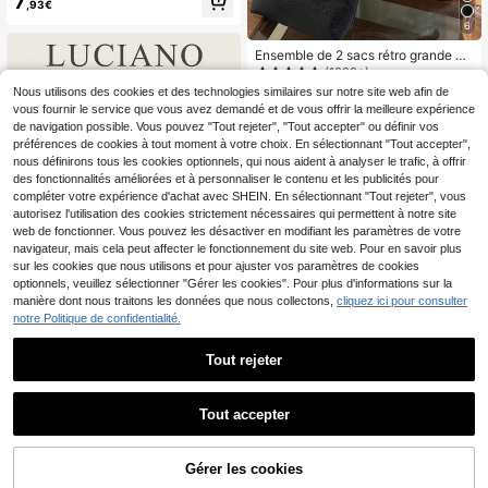
7
,93€
mmes, sac bandoulière multifonctio
n, sac à bandoulière à main pour fe
6
mmes, sac à main bandoulière gran
de capacité, sac de travail décontra
Ensemble de 2 sacs rétro grande ca
cté, nouveau sac grande capacité à
pacité pour femme, sac bandoulière
(1000+)
la mode pour femmes
et sac seau à la mode et polyvalent,
Nous utilisons des cookies et des technologies similaires sur notre site web afin de
9
collection 2026.
,28€
vous fournir le service que vous avez demandé et de vous offrir la meilleure expérience
de navigation possible. Vous pouvez "Tout rejeter", "Tout accepter" ou définir vos
préférences de cookies à tout moment à votre choix. En sélectionnant "Tout accepter",
nous définirons tous les cookies optionnels, qui nous aident à analyser le trafic, à offrir
des fonctionnalités améliorées et à personnaliser le contenu et les publicités pour
compléter votre expérience d'achat avec SHEIN. En sélectionnant "Tout rejeter", vous
autorisez l'utilisation des cookies strictement nécessaires qui permettent à notre site
web de fonctionner. Vous pouvez les désactiver en modifiant les paramètres de votre
navigateur, mais cela peut affecter le fonctionnement du site web. Pour en savoir plus
sur les cookies que nous utilisons et pour ajuster vos paramètres de cookies
optionnels, veuillez sélectionner "Gérer les cookies". Pour plus d'informations sur la
manière dont nous traitons les données que nous collectons,
cliquez ici pour consulter
notre Politique de confidentialité.
Tout rejeter
Luciano
Nouveau sac croissant minimaliste
polyvalent à la mode, sac à bandoul
11
,63€
ière, couleur unie, sac bandoulière s
Tout accepter
tyle français, sac croissant à main, l
13
uxe léger de niche pour les jeunes, t
rajets quotidiens, voyages, shoppin
SENSA CHIC
Gérer les cookies
AJOUTER AU PANIER
g, couleur noire, vintage riche, cuir
1 pièce Sac bandoulière
Entrepôt UE