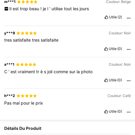
m***1
Couleur: Beige
Il
est
trop
beau
!
je
l
'
utilise
tout
les
jours
Utile
(2)
y***9
Couleur: Noir
tres
satisfaite
tres
satisfaite
Utile
(0)
a***1
Couleur: Noir
C
’
est
vraiment
tr
è
s
joli
comme
sur
la
photo
Utile
(0)
h***2
Couleur: Café
Pas
mal
pour
le
prix
Utile
(0)
Détails Du Produit