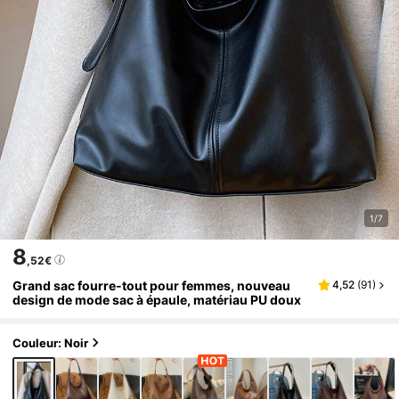
1/7
8
,52€
Grand sac fourre-tout pour femmes, nouveau
4,52
(
91
)
design de mode sac à épaule, matériau PU doux
Couleur: Noir