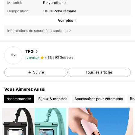
Matériel:
Polyuréthane
Composition:
100% Polyuréthane
Voir plus
Informations de sécurité et contacts
TFG
93 Suiveurs
4,65
Vendeur
e***7
est en train de naviguer
93 Suiveurs
4,65
Suivre
Tous les articles
Vous Aimerez Aussi
recommander
Bijoux & montres
Accessoires pour vêtements
Be