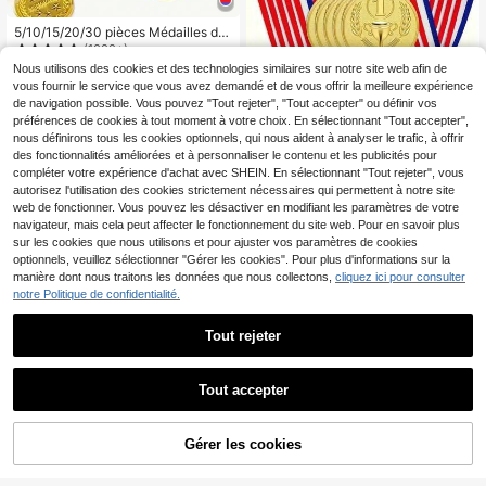
e robuste, prix décoratif, souvenir , a
rtisanat de qualité, cadeau d'entrep
5/10/15/20/30 pièces Médailles de
rise, trophée classique doré, coupe
récompense couleur or en plastique
(1000+)
de récompense dorée
pour jeux sportifs et compétitions
3
Nous utilisons des cookies et des technologies similaires sur notre site web afin de
Dès
,38€
vous fournir le service que vous avez demandé et de vous offrir la meilleure expérience
de navigation possible. Vous pouvez "Tout rejeter", "Tout accepter" ou définir vos
préférences de cookies à tout moment à votre choix. En sélectionnant "Tout accepter",
nous définirons tous les cookies optionnels, qui nous aident à analyser le trafic, à offrir
des fonctionnalités améliorées et à personnaliser le contenu et les publicités pour
compléter votre expérience d'achat avec SHEIN. En sélectionnant "Tout rejeter", vous
3 pièces Médailles en métal Or Arg
autorisez l'utilisation des cookies strictement nécessaires qui permettent à notre site
3
ent Bronze avec cordons, artisanat
,88€
web de fonctionner. Vous pouvez les désactiver en modifiant les paramètres de votre
en métal électrolytique, texture lour
navigateur, mais cela peut affecter le fonctionnement du site web. Pour en savoir plus
de, 1ère 2ème 3ème place universe
l pour marathon, jeux de ballon, ren
sur les cookies que nous utilisons et pour ajuster vos paramètres de cookies
contre sportive sur le campus, méd
optionnels, veuillez sélectionner "Gérer les cookies". Pour plus d'informations sur la
ailles d'honneur pour champion, vic
manière dont nous traitons les données que nous collectons,
cliquez ici pour consulter
e-champion et troisième place de la
notre Politique de confidentialité.
compétition
Tout rejeter
Trophée personnalisé, grand trophé
4
e en métal doré, prix du champion d
,00€
e la compétition sportive
Tout accepter
Gérer les cookies
AJOUTER AU PANIER