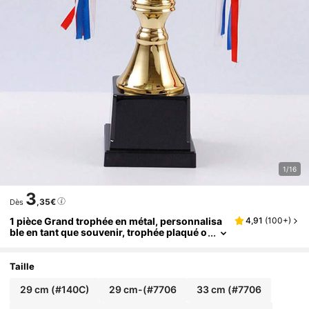
1/16
3
,35€
Dès
1 pièce Grand trophée en métal, personnalisa
4,91
(
100+
)
ble en tant que souvenir, trophée plaqué o
r, convient pour les événements sportifs, l
es championnats, les compétitions
Taille
29 cm (#140C)
29 cm-(#7706
33 cm (#7706