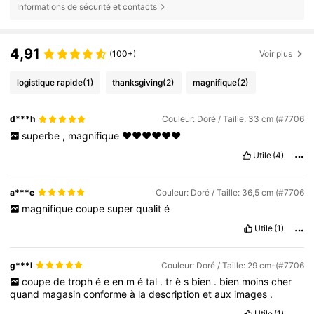
Informations de sécurité et contacts
4,91
(100+)
Voir plus
logistique rapide
(1)
thanksgiving
(2)
magnifique
(2)
d***h
Couleur: Doré / Taille: 33 cm (#7706
superbe
,
magnifique
❤️❤️❤️❤️❤️❤️
Utile
(4)
a***e
Couleur: Doré / Taille: 36,5 cm (#7706
magnifique
coupe
super
qualit
é
Utile
(1)
g***l
Couleur: Doré / Taille: 29 cm-(#7706
coupe
de
troph
é
e
en
m
é
tal
.
tr
è
s
bien
.
bien
moins
cher
quand
magasin
conforme
à
la
description
et
aux
images
.
Utile
(1)