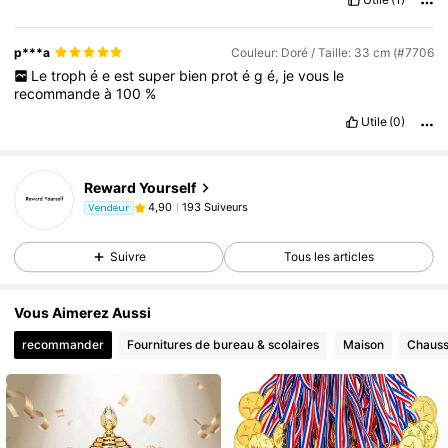
p***a
Couleur: Doré / Taille: 33 cm (#7706
Le
troph
é
e
est
super
bien
prot
é
g
é,
je
vous
le
recommande
à
100
%
Utile
(0)
Reward Yourself
193 Suiveurs
4,90
Vendeur
Suivre
Tous les articles
Vous Aimerez Aussi
recommander
Fournitures de bureau & scolaires
Maison
Chauss