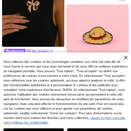
n forme de cœur rouge, bijou éléga
nt, convient pour les femmes à port
er lors de rendez-vous et d'occasio
ns
1 pièce Clip de ceinture de taille aju
stable invisible (sans carton)
2
,59€
AG Jewelry
1 pièce Broche minimaliste en or 3
D en forme de nœud, accessoire él
(100+)
Nous utilisons des cookies et des technologies similaires sur notre site web afin de
égant pour les vacances pour fem
vous fournir le service que vous avez demandé et de vous offrir la meilleure expérience
3
mes. Disponible en nœud de ruban
,31€
K-Kashi Jewelry
de navigation possible. Vous pouvez "Tout rejeter", "Tout accepter" ou définir vos
incurvé, incrustation de perle en for
préférences de cookies à tout moment à votre choix. En sélectionnant "Tout accepter",
Épingles à revers en émail et broch
me de feuille d'érable, nœud de str
es, badges pour sacs à dos et sacs,
nous définirons tous les cookies optionnels, qui nous aident à analyser le trafic, à offrir
ass, étoile de mer de strass, chat do
3
,05€
décoration cool, cadeau pour amis
ré, modèles de tortue. Convient pou
des fonctionnalités améliorées et à personnaliser le contenu et les publicités pour
Économiser 0,04€
r le port quotidien, les vacances, le
compléter votre expérience d'achat avec SHEIN. En sélectionnant "Tout rejeter", vous
s fêtes, les mariages, le printemps/
autorisez l'utilisation des cookies strictement nécessaires qui permettent à notre site
LumiNoir
l'été/l'automne/l'hiver pour les fem
web de fonctionner. Vous pouvez les désactiver en modifiant les paramètres de votre
3 pièces/1 pièce Ensemble de broc
mes sexy. Cadeau de vacances po
navigateur, mais cela peut affecter le fonctionnement du site web. Pour en savoir plus
hes vintage à motif floral texturé en
ur les couples
#2 BEST-SELLERS
de Très racheté Broche pour dames
sur les cookies que nous utilisons et pour ajuster vos paramètres de cookies
métal, style classique, polyvalent p
(500+)
our le quotidien, élégant pour les dé
optionnels, veuillez sélectionner "Gérer les cookies". Pour plus d'informations sur la
3
placements, les fêtes, les vacance
manière dont nous traitons les données que nous collectons,
cliquez ici pour consulter
Dès
,29€
-1%
3,33€
s, convient aux femmes
notre Politique de confidentialité.
Afficher les articles similaires en stock
Voir tout