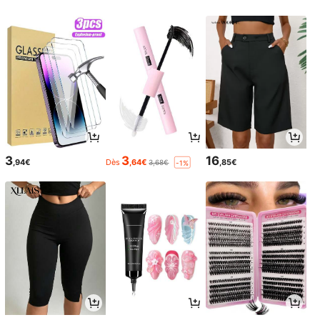
3
3
16
,94€
Dès
,64€
,85€
3,68€
-1%