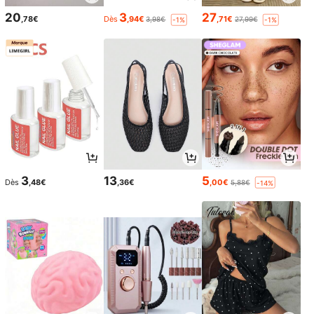
20
3
27
,78€
Dès
,94€
,71€
3,98€
27,99€
-1%
-1%
3
13
5
Dès
,48€
,36€
,00€
5,88€
-14%