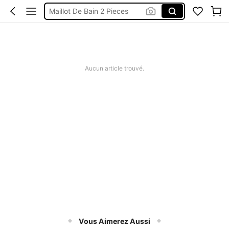
Maillot De Bain 2 Pieces
Robes Femme été
Short Femme été
Maillot De Bain Femme
Aucun article trouvé.
Squishy
Vous Aimerez Aussi