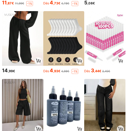
11
4
5
,87€
Dès
,73€
,08€
11,99€
4,78€
-1%
-1%
14
4
3
,99€
Dès
,93€
Dès
,44€
4,98€
3,45€
-1%