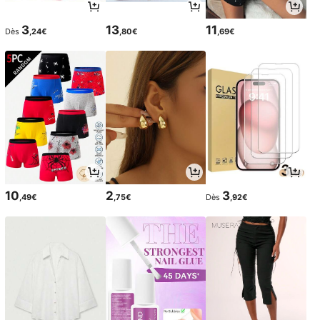
3
13
11
Dès
,24€
,80€
,69€
10
2
3
,49€
,75€
Dès
,92€