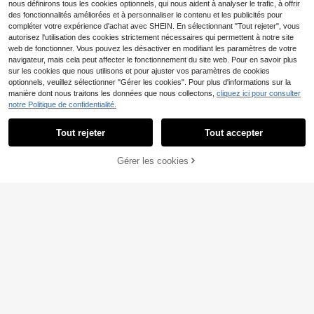
nous définirons tous les cookies optionnels, qui nous aident à analyser le trafic, à offrir
Puma
des fonctionnalités améliorées et à personnaliser le contenu et les publicités pour
compléter votre expérience d'achat avec SHEIN. En sélectionnant "Tout rejeter", vous
Puma Men's Sports Jackets Packa
ble Breathable Premium Sports Hiki
autorisez l'utilisation des cookies strictement nécessaires qui permettent à notre site
40
,39€
ng Daily Blue 659947-06
web de fonctionner. Vous pouvez les désactiver en modifiant les paramètres de votre
navigateur, mais cela peut affecter le fonctionnement du site web. Pour en savoir plus
sur les cookies que nous utilisons et pour ajuster vos paramètres de cookies
optionnels, veuillez sélectionner "Gérer les cookies". Pour plus d'informations sur la
Puma
manière dont nous traitons les données que nous collectons,
cliquez ici pour consulter
4
Puma Men's Sports Jackets Warm
notre Politique de confidentialité.
Afficher les articles similaires en stock dans '
S
'
Voir tout
Adjustable Comfortable Camping S
3 pièces/set Débardeur de sport de
28 restant
ports Hiking Green 520418-06
fitness pour hommes, t-shirt d'entraî
(500+)
25
,59€
-5%
27,19€
Tout rejeter
Tout accepter
nement sans manches léger pour c
Désolés, ce produit est épuisé.
7
14
PVC: 70,00€
ourse en extérieur, couleur unie ave
,32€
Veste de sport décontractée pour h
c imprimé, tenue de plage décontra
Clients très fidèles
Gérer les cookies
EN RUPTURE DE STOCK
ommes, chemise de baseball, veste
ctée
11
Dès
,98€
à col de baseball zippée de couleur
unie, Top confortable et polyvalent
Adidas
Veste Adidas Originals Active Lifest
yle décontracté à col montant rayé
146
,17€
e à manches longues, pour homme
s, gris