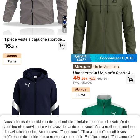
6
1 pièce Veste à capuche sport déco
ntractée, veste légère zippée, coup
16
,31€
e régulière, convient pour la randon
née, la course, les activités de plein
air, la fête des pères
Économiser 0,93€
11
Under Armour
Pantalon ample décontracté en lin
Under Armour UA Men's Sports Jac
noir tissé, convient pour le printemp
#1 BEST-SELLERS
de Pour des hommes Pantalon à jambes larges
45
kets Durable Versatile Waterproof C
s/l'automne/l'été, polyvalent pour to
,56€
-2%
46,49€
(1000+)
asual Weekend Commuting Green 1
us les jours
PVC: 65,00€
390149-390
15
,31€
6 tubes Bande de résistance élastiq
ue de yoga, étireur multifonctionnel,
6
,98€
équipement de fitness portable dura
ble pour le renforcement du tronc,
l'entraînement de la force à la mais
on, en salle de gym et en extérieur
Nous utilisons des cookies et des technologies similaires sur notre site web afin de
vous fournir le service que vous avez demandé et de vous offrir la meilleure expérience
de navigation possible. Vous pouvez "Tout rejeter", "Tout accepter" ou définir vos
préférences de cookies à tout moment à votre choix. En sélectionnant "Tout accepter",