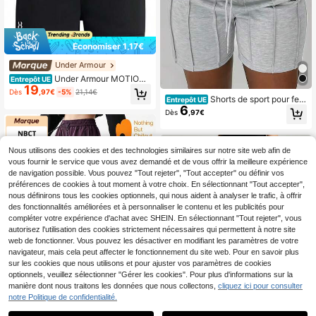
Économiser 1,17€
Under Armour
Under Armour MOTION
Entrepôt UE
19
Women's Durable Lightweight Versa
Dès
,97€
-5%
21,14€
tile Training décontracté Running 1
Shorts de sport pour fem
Entrepôt UE
6
382723-001
mes, couleur unie, avec cordon de s
Dès
,97€
errage, taille élastique, poches latér
ales et design plissé, style décontra
cté et esthétique
Nous utilisons des cookies et des technologies similaires sur notre site web afin de
vous fournir le service que vous avez demandé et de vous offrir la meilleure expérience
de navigation possible. Vous pouvez "Tout rejeter", "Tout accepter" ou définir vos
préférences de cookies à tout moment à votre choix. En sélectionnant "Tout accepter",
nous définirons tous les cookies optionnels, qui nous aident à analyser le trafic, à offrir
des fonctionnalités améliorées et à personnaliser le contenu et les publicités pour
compléter votre expérience d'achat avec SHEIN. En sélectionnant "Tout rejeter", vous
autorisez l'utilisation des cookies strictement nécessaires qui permettent à notre site
web de fonctionner. Vous pouvez les désactiver en modifiant les paramètres de votre
navigateur, mais cela peut affecter le fonctionnement du site web. Pour en savoir plus
sur les cookies que nous utilisons et pour ajuster vos paramètres de cookies
optionnels, veuillez sélectionner "Gérer les cookies". Pour plus d'informations sur la
manière dont nous traitons les données que nous collectons,
cliquez ici pour consulter
notre Politique de confidentialité.
5