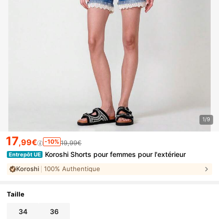
1/9
17
,99€
-10%
19,99€
Koroshi Shorts pour femmes pour l'extérieur
Entrepôt UE
Koroshi
100% Authentique
Taille
34
36