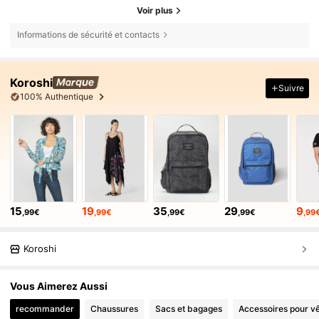
Voir plus
Informations de sécurité et contacts
Koroshi
Suivre
100% Authentique
15
19
35
29
9
,99€
,99€
,99€
,99€
,99
Koroshi
Vous Aimerez Aussi
recommander
Chaussures
Sacs et bagages
Accessoires pour v