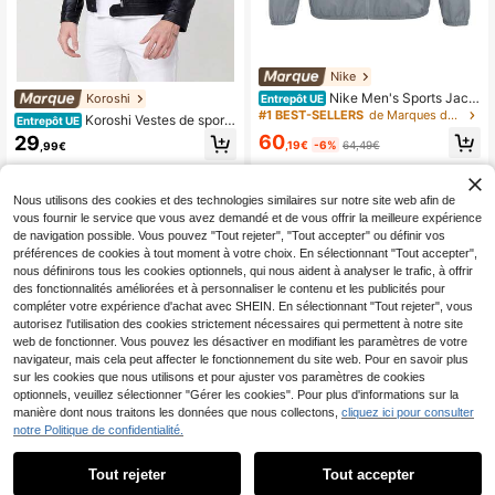
Nike
Nike Men's Sports Jack
Koroshi
Entrepôt UE
ets Breathable Packable Lightweig
#1 BEST-SELLERS
de Marques de Vestes de sport pour hommes
Koroshi Vestes de sport
Entrepôt UE
ht Casual Weekend Commuting Gre
pour hommes
60
29
y HV4548-084
,19€
-6%
64,49€
,99€
Nous utilisons des cookies et des technologies similaires sur notre site web afin de
vous fournir le service que vous avez demandé et de vous offrir la meilleure expérience
de navigation possible. Vous pouvez "Tout rejeter", "Tout accepter" ou définir vos
préférences de cookies à tout moment à votre choix. En sélectionnant "Tout accepter",
nous définirons tous les cookies optionnels, qui nous aident à analyser le trafic, à offrir
des fonctionnalités améliorées et à personnaliser le contenu et les publicités pour
compléter votre expérience d'achat avec SHEIN. En sélectionnant "Tout rejeter", vous
autorisez l'utilisation des cookies strictement nécessaires qui permettent à notre site
web de fonctionner. Vous pouvez les désactiver en modifiant les paramètres de votre
navigateur, mais cela peut affecter le fonctionnement du site web. Pour en savoir plus
sur les cookies que nous utilisons et pour ajuster vos paramètres de cookies
optionnels, veuillez sélectionner "Gérer les cookies". Pour plus d'informations sur la
manière dont nous traitons les données que nous collectons,
cliquez ici pour consulter
Nike
notre Politique de confidentialité.
Cardigan zippé Nike Clu
Entrepôt UE
b, veste à capuche à manches long
58
Tout rejeter
Tout accepter
,65€
ues, Sweat-shirt-shirt pour homme