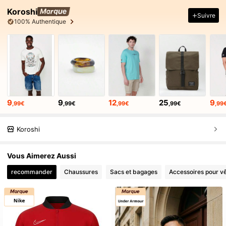
Koroshi
Suivre
100% Authentique
9
9
12
25
9
,99€
,99€
,99€
,99€
,99
Koroshi
Vous Aimerez Aussi
recommander
Chaussures
Sacs et bagages
Accessoires pour v