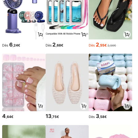
6
2
2
Dès
,24€
Dès
,68€
Dès
,55€
2,56€
4
13
3
,64€
,75€
Dès
,58€