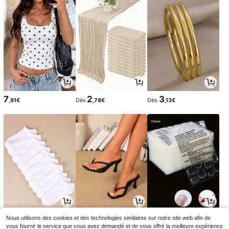
7
2
3
,91€
Dès
,78€
Dès
,13€
2
11
3
Nous utilisons des cookies et des technologies similaires sur notre site web afin de
Dès
,88€
,61€
,38€
11,85€
-2%
vous fournir le service que vous avez demandé et de vous offrir la meilleure expérience