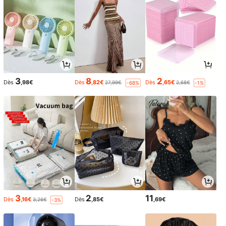
3
8
2
Dès
,98€
Dès
,82€
Dès
,65€
27,99€
2,68€
-68%
-1%
3
2
11
Dès
,16€
Dès
,85€
,69€
3,26€
-3%