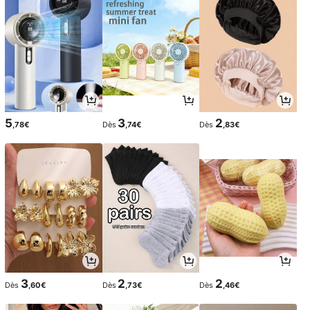
5
3
2
,78€
Dès
,74€
Dès
,83€
3
2
2
Dès
,60€
Dès
,73€
Dès
,46€