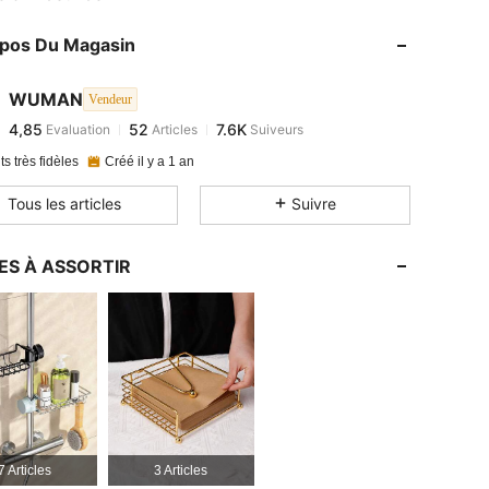
opos Du Magasin
4,85
52
7.6K
4,85
52
7.6K
WUMAN
Vendeur
4,85
52
7.6K
Evaluation
Articles
Suiveurs
s***6
est en train de naviguer
ts très fidèles
Créé il y a 1 an
Tous les articles
Suivre
ES À ASSORTIR
7 Articles
3 Articles