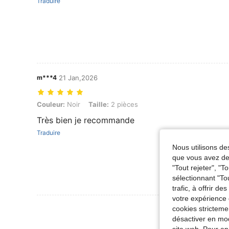
Traduire
m***4
21 Jan,2026
Couleur: Noir, Taille: 2 pièces
Couleur:
Noir
Taille:
2 pièces
Très bien je recommande
Traduire
Nous utilisons des
que vous avez dem
"Tout rejeter", "
sélectionnant "To
trafic, à offrir d
votre expérience 
Voir Plus D
cookies stricteme
désactiver en mod
site web. Pour en