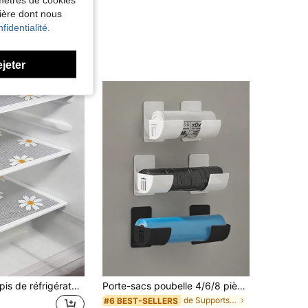
nière dont nous
fidentialité.
ejeter
4/8 pièces Tapis de réfrigérateur à motif de marguerite imprimé - Petite taille (30cm*45cm/11,81in*17,72in) Lavable, imperméable, résistant à l'huile, convient pour les étagères de réfrigérateur, les étagères en verre du congélateur, les tiroirs de placard, etc.
Porte-sacs poubelle 4/6/8 pièces, étagère de rangement murale pour la cuisine, support de sacs poubelle, un indispensable pour les amateurs d'organisation et de rangement de la maison, étagère de rangement de cuisine, porte-sacs poubelle, étagère de rangement de placard, gain de place
de Supports et supports
#6 BEST-SELLERS