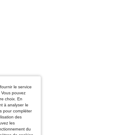
fournir le service
e. Vous pouvez
re choix. En
nt à analyser le
tés pour compléter
lisation des
uvez les
fonctionnement du
amètres de cookies