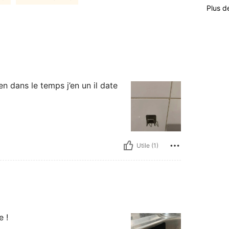
Plus d
en dans le temps j’en un il date
Utile (1)
e !