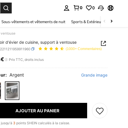
0
0
ouver. Press Enter to select.
Sous-vêtements et vêtements de nuit
Sports & Extérieur
Enfants
à ventouse
oir d'évier de cuisine, support à ventouse
h2211211959911960
(1000+ Commentaires)
8€
ICE AND AVAILABILITY
Prix TTC, droits inclus
ur:
Argent
Grande image
AJOUTER AU PANIER
 jusqu'à
3
points SHEIN calculés à la caisse.