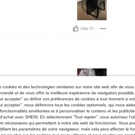
Utile (1)
 cookies et des technologies similaires sur notre site web afin de vous 
andé et de vous offrir la meilleure expérience de navigation possibl
Tout accepter" ou définir vos préférences de cookies à tout moment à vot
ut accepter", nous définirons tous les cookies optionnels, qui nous aide
Utile (0)
es fonctionnalités améliorées et à personnaliser le contenu et les publici
d'achat avec SHEIN. En sélectionnant "Tout rejeter", vous autorisez l'uti
'avis
nt nécessaires qui permettent à notre site web de fonctionner. Vous po
ifiant les paramètres de votre navigateur, mais cela peut affecter le 
 savoir plus sur les cookies que nous utilisons et pour ajuster vos par