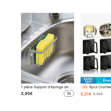
Écon
1 pièce Support d'éponge de cuisine en acier inoxydable avec ventouse, crochet de cuisine sans perçage, étagère de rangement pour laine d'acier, convient pour ranger les éponges de nettoyage, la laine d'acier et les chiffons à vaisselle à côté de l'évier de cuisine
6pcs Crochets de cuisine noirs sans perçage - Support multifonctionnel sans perçage, convient pour les éponge
-3%
2,95€
5,21€
5,38€