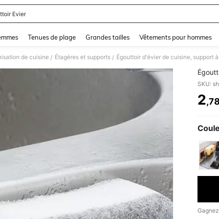
toir Evier
and down arrow keys to navigate search Dernière recherche and Rechercher et Tr
femmes
Tenues de plage
Grandes tailles
Vêtements pour hommes
isation de cuisine
Étagères et supports
Égouttoir d'évier de cuisine, support 
/
/
Égoutt
SKU: s
2
,7
PR
Coule
Gagnez