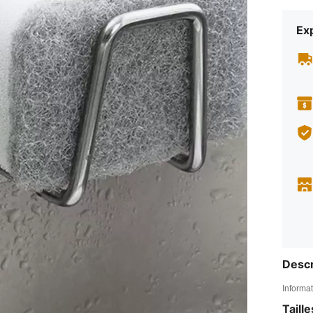
Exp
Descr
Informat
Taill