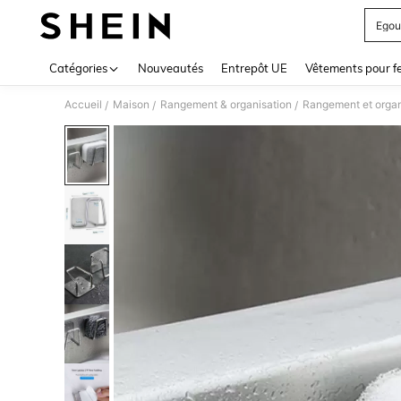
Egout
Use up 
Catégories
Nouveautés
Entrepôt UE
Vêtements pour 
Accueil
Maison
Rangement & organisation
Rangement et organ
/
/
/