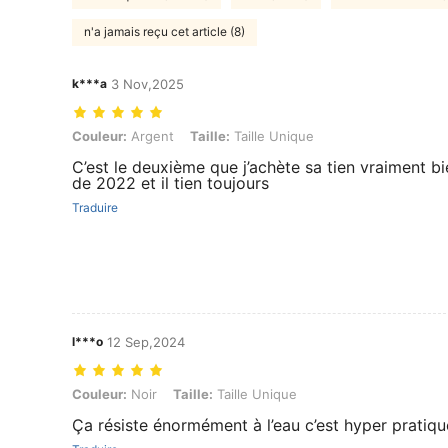
n'a jamais reçu cet article (8)
k***a
3 Nov,2025
Couleur: Argent, Taille: Taille Unique
Couleur:
Argent
Taille:
Taille Unique
C’est le deuxième que j’achète sa tien vraiment bi
de 2022 et il tien toujours
Traduire
l***o
12 Sep,2024
Couleur: Noir, Taille: Taille Unique
Couleur:
Noir
Taille:
Taille Unique
Ça résiste énormément à l’eau c’est hyper pratiqu