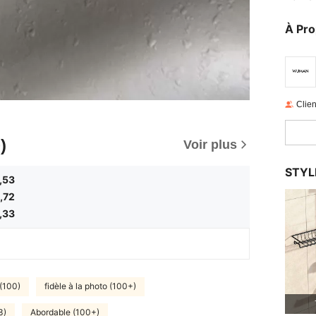
À Pr
Clien
)
Voir plus
STYL
,53
,72
,33
 (100)
fidèle à la photo (100+)
3)
Abordable (100+)