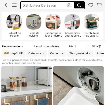
Mitigeur Cuisine
Meuble Cuisine
Robinet De Cuisine
Robinet de
Eviers de
Support pour
Accessoires
Distributeurs
cuisine
cuisine
four à micro-
pour robinet
de savon
ondes
de cuisine
liquide
Recommander
Les plus populaires
Prix
Filtre
Entrepôt UE
Catégorie
Couleur
Tissu/matériel
Autre 
Les prix peuvent varier en fonction du modèle, de la couleur, de la taille ou d'autres
variantes du produit sélectionné.