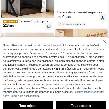
Étagère de rangement suspendue, p
4
orte-essuie-tout pour armoire de cu
Dès
,06€
isine, porte-serviettes, porte-film pl
Senmeo Support pour fo
Entrepôt UE
astique et porte-chiffon, rangement
5
autres vendeurs
23
ur à micro-ondes
pour cintres
,32€
Nous utilisons des cookies et des technologies similaires sur notre site web afin de
vous fournir le service que vous avez demandé et de vous offrir la meilleure expérience
de navigation possible. Vous pouvez "Tout rejeter", "Tout accepter" ou définir vos
préférences de cookies à tout moment à votre choix. En sélectionnant "Tout accepter",
nous définirons tous les cookies optionnels, qui nous aident à analyser le trafic, à offrir
des fonctionnalités améliorées et à personnaliser le contenu et les publicités pour
compléter votre expérience d'achat avec SHEIN. En sélectionnant "Tout rejeter", vous
autorisez l'utilisation des cookies strictement nécessaires qui permettent à notre site
web de fonctionner. Vous pouvez les désactiver en modifiant les paramètres de votre
navigateur, mais cela peut affecter le fonctionnement du site web. Pour en savoir plus
sur les cookies que nous utilisons et pour ajuster vos paramètres de cookies
optionnels, veuillez sélectionner "Gérer les cookies". Pour plus d'informations sur la
1
manière dont nous traitons les données que nous collectons,
cliquez ici pour consulter
1
notre Politique de confidentialité.
1 pièce Sac de rangement adhésif, s
2
ac poubelle, sac en maille plastiqu
Tout rejeter
Tout accepter
1 pièce Sac de rangement en maille
Dès
,58€
e, sac de rangement mural grande c