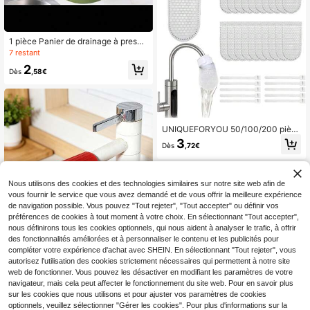
1 pièce Panier de drainage à pressi
on mains libres, panier filtre pour dé
7 restant
chets alimentaires, panier de draina
2
ge suspendu pour évier, panier de d
Dès
,58€
rainage à pression à une touche, ét
agère pour plantes de cuisine, pani
er de drainage pour robinet, panier
de drainage indépendant, rangeme
nt de cuisine, panier de drainage po
ur éponge, panier de drainage pour
UNIQUEFORYOU 50/100/200 pièc
torchon, panier de drainage pour sa
es de sacs de coton filtrant pour rob
3
Dès
,72€
von - Convient pour la cuisine et la
inet, filtres à eau universels anti-écl
salle de bain, fournitures de cuisine,
aboussures, convenant aux robinet
accessoires de cuisine, outils de cui
s de cuisine et de salle de bain, acc
sine
essoires de purification de l'eau
Nous utilisons des cookies et des technologies similaires sur notre site web afin de
vous fournir le service que vous avez demandé et de vous offrir la meilleure expérience
de navigation possible. Vous pouvez "Tout rejeter", "Tout accepter" ou définir vos
préférences de cookies à tout moment à votre choix. En sélectionnant "Tout accepter",
nous définirons tous les cookies optionnels, qui nous aident à analyser le trafic, à offrir
des fonctionnalités améliorées et à personnaliser le contenu et les publicités pour
compléter votre expérience d'achat avec SHEIN. En sélectionnant "Tout rejeter", vous
autorisez l'utilisation des cookies strictement nécessaires qui permettent à notre site
web de fonctionner. Vous pouvez les désactiver en modifiant les paramètres de votre
navigateur, mais cela peut affecter le fonctionnement du site web. Pour en savoir plus
sur les cookies que nous utilisons et pour ajuster vos paramètres de cookies
1 pièce Passoire de cuisine en silico
ne, sac de tamis à double couche, r
optionnels, veuillez sélectionner "Gérer les cookies". Pour plus d'informations sur la