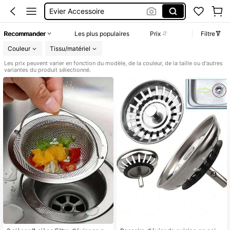
Décoration Maison
Passoire Cuisine
Recommander
Les plus populaires
Prix
Filtre
Cuisine
Couleur
Tissu/matériel
Les prix peuvent varier en fonction du modèle, de la couleur, de la taille ou d'autres
variantes du produit sélectionné.