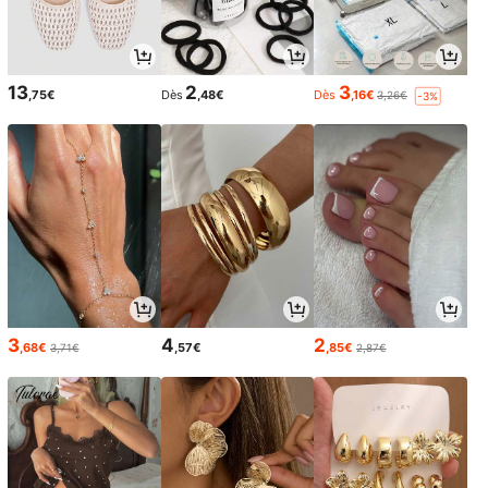
13
2
3
,75€
Dès
,48€
Dès
,16€
3,26€
-3%
3
4
2
,68€
,57€
,85€
3,71€
2,87€