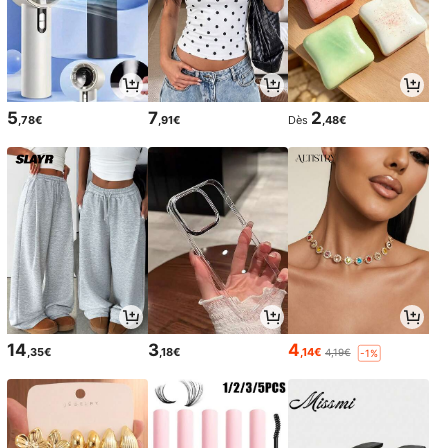
5
7
2
,78€
,91€
Dès
,48€
14
3
4
,35€
,18€
,14€
4,19€
-1%