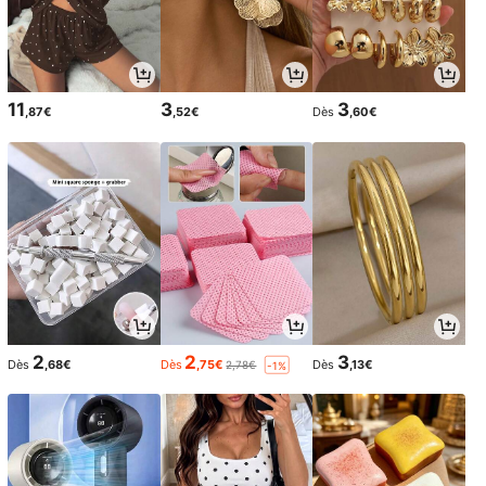
11
3
3
,87€
,52€
Dès
,60€
2
2
3
Dès
,68€
Dès
,75€
Dès
,13€
2,78€
-1%