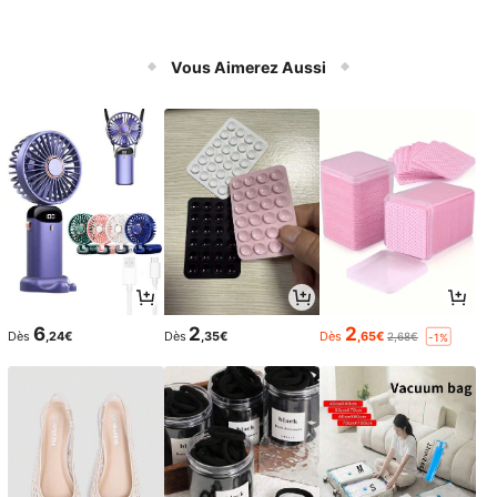
Vous Aimerez Aussi
6
2
2
Dès
,24€
Dès
,35€
Dès
,65€
2,68€
-1%