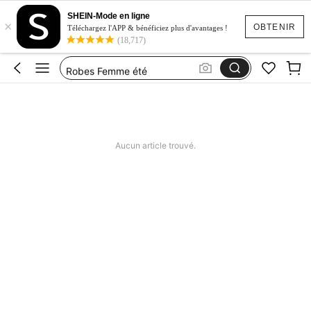
Maillot De Bain Femme
SHEIN-Mode en ligne
×
Squishy
OBTENIR
Téléchargez l'APP & bénéficiez plus d'avantages !
(18,717)
Maillot De Bain 2 Pieces
Robes Femme été
Short Femme été
Maillot De Bain Femme
Squishy
Aucun article trouvé.