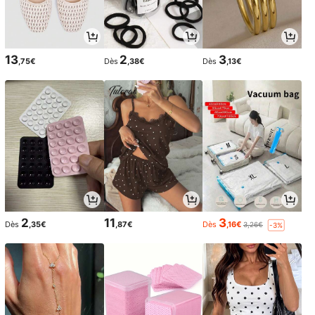
13
2
3
,75€
Dès
,38€
Dès
,13€
2
11
3
Dès
,35€
,87€
Dès
,16€
3,26€
-3%