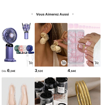
Vous Aimerez Aussi
6
3
4
Dès
,24€
,52€
,64€