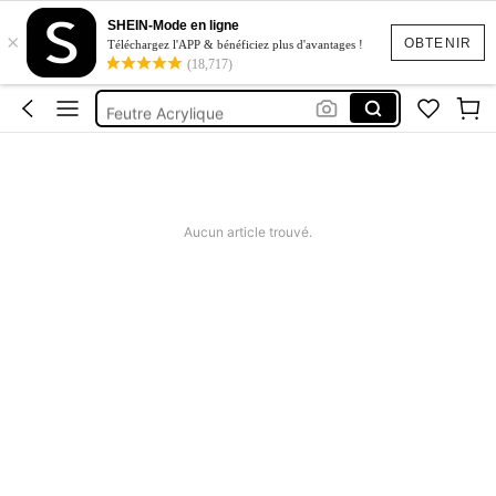
Fournitures Scolaires Clean Girl
SHEIN-Mode en ligne
×
Stylo
OBTENIR
Téléchargez l'APP & bénéficiez plus d'avantages !
(18,717)
Gomme
Feutre Acrylique
Legami
Fournitures Scolaires Clean Girl
Stylo
Aucun article trouvé.