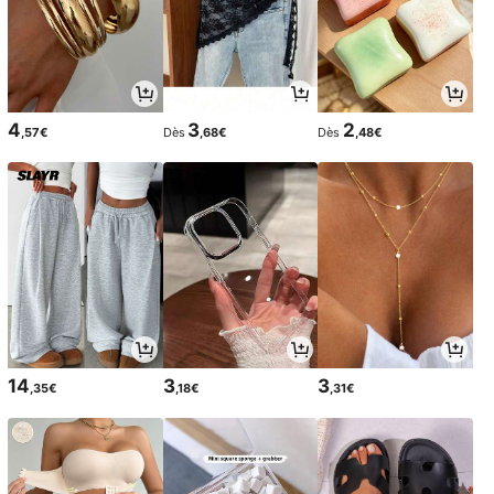
4
3
2
,57€
Dès
,68€
Dès
,48€
14
3
3
,35€
,18€
,31€