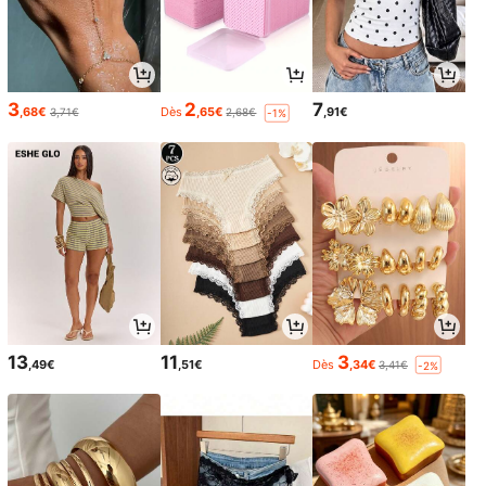
3
2
7
,68€
Dès
,65€
,91€
3,71€
2,68€
-1%
13
11
3
,49€
,51€
Dès
,34€
3,41€
-2%