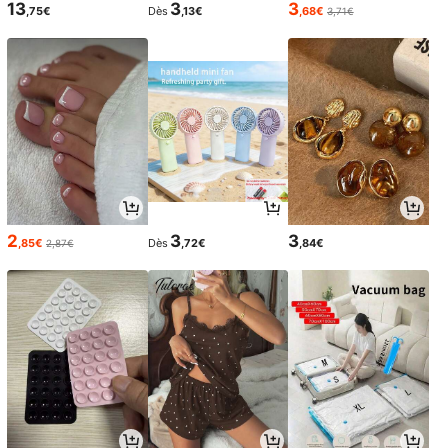
13
3
3
,75€
Dès
,13€
,68€
3,71€
2
3
3
,85€
Dès
,72€
,84€
2,87€