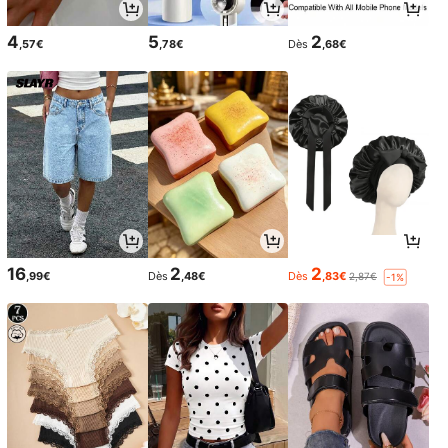
4
5
2
,57€
,78€
Dès
,68€
16
2
2
,99€
Dès
,48€
Dès
,83€
2,87€
-1%