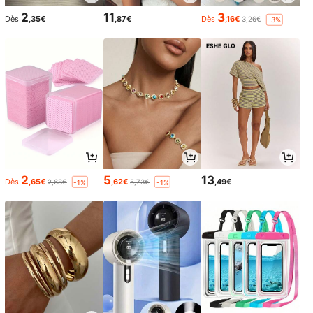
2
11
3
Dès
,35€
,87€
Dès
,16€
3,26€
-3%
2
5
13
Dès
,65€
,62€
,49€
2,68€
5,73€
-1%
-1%