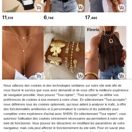
11
6
17
,51€
,74€
,48€
3
3
10
Nous utilisons des cookies et des technologies similaires sur notre site web afin de
,31€
,84€
,88€
10,99€
-1%
vous fournir le service que vous avez demandé et de vous offrir la meilleure expérience
de navigation possible. Vous pouvez "Tout rejeter", "Tout accepter" ou définir vos
préférences de cookies à tout moment à votre choix. En sélectionnant "Tout accepter",
nous définirons tous les cookies optionnels, qui nous aident à analyser le trafic, à offrir
des fonctionnalités améliorées et à personnaliser le contenu et les publicités pour
compléter votre expérience d'achat avec SHEIN. En sélectionnant "Tout rejeter", vous
autorisez l'utilisation des cookies strictement nécessaires qui permettent à notre site
web de fonctionner. Vous pouvez les désactiver en modifiant les paramètres de votre
navigateur, mais cela peut affecter le fonctionnement du site web. Pour en savoir plus