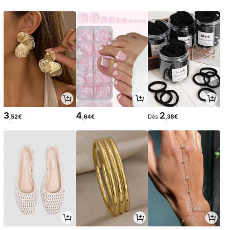
3
4
2
,52€
,64€
Dès
,38€