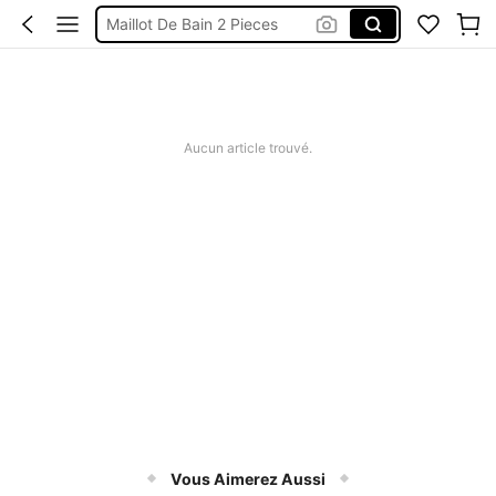
Robes Femme été
Short Femme été
Maillot De Bain Femme
Squishy
Aucun article trouvé.
Vous Aimerez Aussi