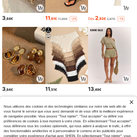
3
11
2
,84€
,61€
Dès
,83€
11,85€
2,87€
-2%
-1%
3
11
13
,84€
,51€
,49€
Nous utilisons des cookies et des technologies similaires sur notre site web afin de
vous fournir le service que vous avez demandé et de vous offrir la meilleure expérience
de navigation possible. Vous pouvez "Tout rejeter", "Tout accepter" ou définir vos
préférences de cookies à tout moment à votre choix. En sélectionnant "Tout accepter",
nous définirons tous les cookies optionnels, qui nous aident à analyser le trafic, à offrir
des fonctionnalités améliorées et à personnaliser le contenu et les publicités pour
compléter votre expérience d'achat avec SHEIN. En sélectionnant "Tout rejeter", vous