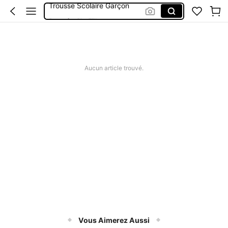
Portefeuille Fille
Porte Monnaie
Plumier Scolaire
Plumier Garcon
Aucun article trouvé.
Vous Aimerez Aussi