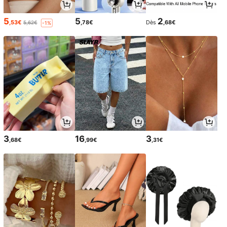
5
5
2
,53€
,78€
Dès
,68€
5,62€
-1%
3
16
3
,68€
,99€
,31€