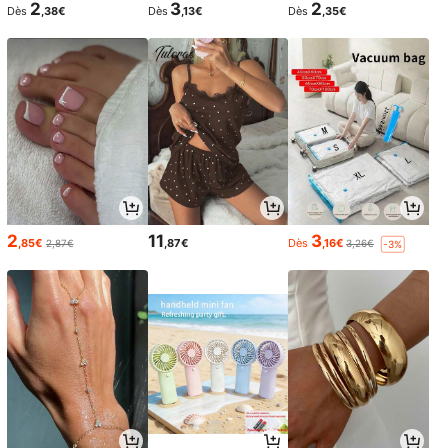
2
3
2
Dès
,38€
Dès
,13€
Dès
,35€
2
11
3
,85€
,87€
Dès
,16€
2,87€
3,26€
-3%