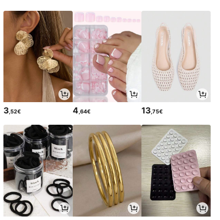
3
4
13
,52€
,64€
,75€