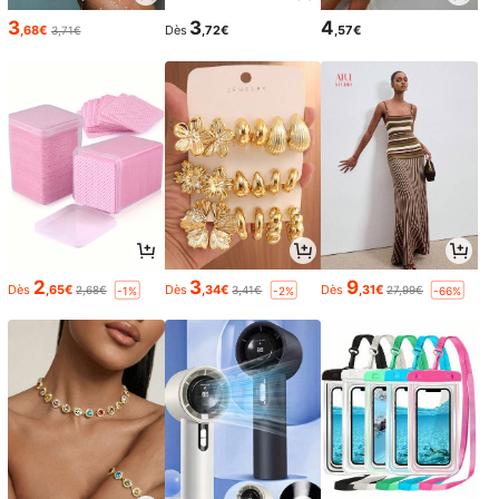
3
3
4
,68€
Dès
,72€
,57€
3,71€
2
3
9
Dès
,65€
Dès
,34€
Dès
,31€
2,68€
3,41€
27,99€
-1%
-2%
-66%