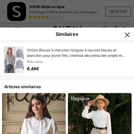
SHEIN-Mode en ligne
×
OBTENIR
Téléchargez l'APP & bénéficiez plus d'avantages !
(18,717)
Similaires
Girlism Blouse à manches longues à rayures bleues et
blanches pour jeune fille, chemise décontractée ample et
confortable pour l'été, l'école, la rentrée, la remise des
Bleu azur
diplômes, les vacances, l'extérieur
6,49€
Articles similaires