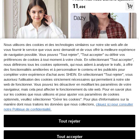
d'été pour fille, blouse rose pour fill
our fille préadolescente, style unive
11
,49€
es avec manches bouffantes et ma
rsitaire vintage, col Claudine, deva
nches princesse
nt ouvert, chemise blanche rétro raf
finée avec dentelle brodée et volan
ts, mode décontractée d'automne,
vêtements de rentrée scolaire
14
MODELY Kids
Chemise à rayures et imprimé ceris
Girlism
es avec décoration nœud pour préa
9
Girlism Ensemble de 2 d
Entrepôt UE
Dès
,49€
dolescentes
ébardeurs et camisoles pour préado
Nous utilisons des cookies et des technologies similaires sur notre site web afin de
7
Dès
,49€
lescentes, noir et bleu marine, décol
vous fournir le service que vous avez demandé et de vous offrir la meilleure expérience
leté rond, taille froncée, coupe ajust
de navigation possible. Vous pouvez "Tout rejeter", "Tout accepter" ou définir vos
ée, style décontracté, polyvalent, p
préférences de cookies à tout moment à votre choix. En sélectionnant "Tout accepter",
our le quotidien et la maison
nous définirons tous les cookies optionnels, qui nous aident à analyser le trafic, à offrir
des fonctionnalités améliorées et à personnaliser le contenu et les publicités pour
compléter votre expérience d'achat avec SHEIN. En sélectionnant "Tout rejeter", vous
autorisez l'utilisation des cookies strictement nécessaires qui permettent à notre site
web de fonctionner. Vous pouvez les désactiver en modifiant les paramètres de votre
1 pièce Blouse pour filles avec col,
navigateur, mais cela peut affecter le fonctionnement du site web. Pour en savoir plus
ouverte devant, manches longues,
7
,34€
sur les cookies que nous utilisons et pour ajuster vos paramètres de cookies
décoration de manches blanches aj
optionnels, veuillez sélectionner "Gérer les cookies". Pour plus d'informations sur la
ourées, top casual polyvalent à la
mode, automne
manière dont nous traitons les données que nous collectons,
cliquez ici pour consulter
Dazy
notre Politique de confidentialité.
DAZY Vêtements d'automne pour p
réadolescentes, chemise décontra
13
,36€
13,49€
ctée à manches longues avec col r
Tout rejeter
abattu et motif à carreaux, printemp
s
Afficher les articles similaires en stock
Voir tout
20
Tout accepter