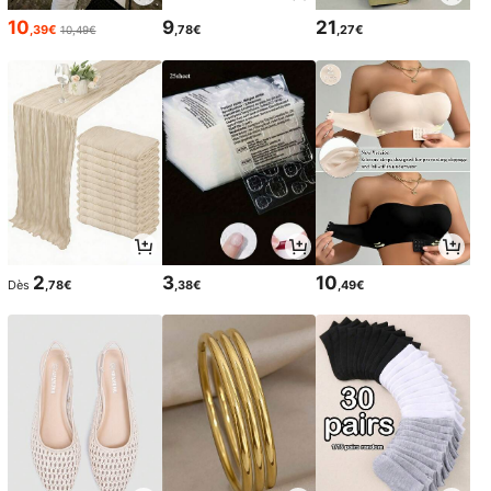
10
9
21
,39€
,78€
,27€
10,49€
2
3
10
Dès
,78€
,38€
,49€