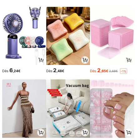
6
2
2
Dès
,24€
Dès
,48€
Dès
,65€
2,68€
-1%