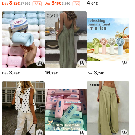
8
3
4
Dès
,82€
Dès
,16€
,64€
27,99€
3,26€
-68%
-3%
3
16
3
Dès
,58€
,33€
Dès
,74€