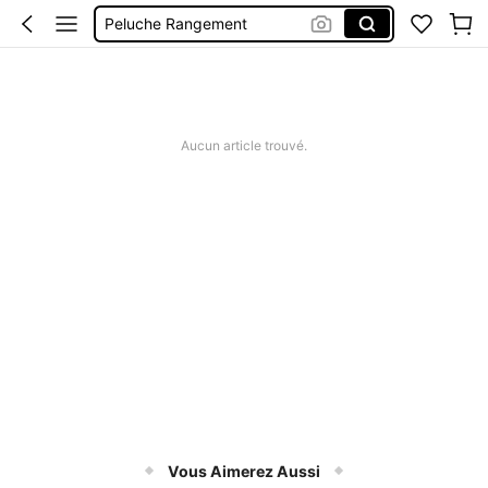
Filet Pour Peluche
Camping
Jeux Plage
Filet Peluche
Aucun article trouvé.
Vous Aimerez Aussi