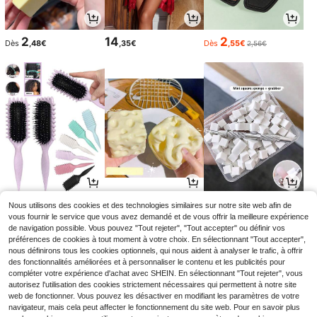
2
14
2
Dès
,48€
,35€
Dès
,55€
2,56€
2
3
2
Nous utilisons des cookies et des technologies similaires sur notre site web afin de
Dès
,38€
Dès
,64€
Dès
,68€
vous fournir le service que vous avez demandé et de vous offrir la meilleure expérience
de navigation possible. Vous pouvez "Tout rejeter", "Tout accepter" ou définir vos
préférences de cookies à tout moment à votre choix. En sélectionnant "Tout accepter",
nous définirons tous les cookies optionnels, qui nous aident à analyser le trafic, à offrir
des fonctionnalités améliorées et à personnaliser le contenu et les publicités pour
compléter votre expérience d'achat avec SHEIN. En sélectionnant "Tout rejeter", vous
autorisez l'utilisation des cookies strictement nécessaires qui permettent à notre site
web de fonctionner. Vous pouvez les désactiver en modifiant les paramètres de votre
navigateur, mais cela peut affecter le fonctionnement du site web. Pour en savoir plus