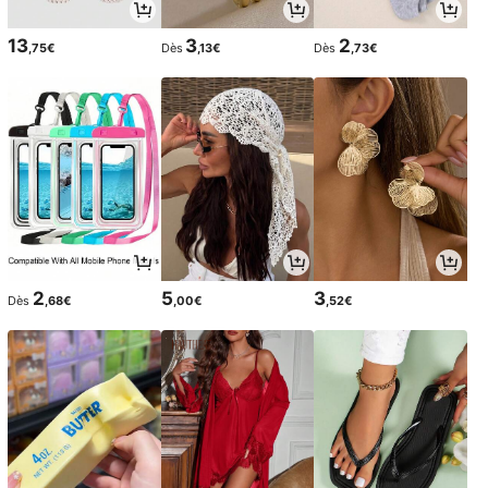
13
3
2
,75€
Dès
,13€
Dès
,73€
2
5
3
Dès
,68€
,00€
,52€