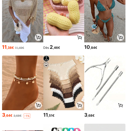
11
2
10
,38€
Dès
,46€
,84€
11,49€
3
11
3
,64€
,51€
,68€
3,68€
-1%