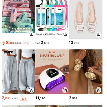
8
2
13
,39€
Dès
,68€
,75€
8,91€
-5%
7
11
3
,10€
,27€
,52€
13,99€
-49%