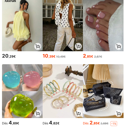
20
10
2
,29€
,39€
,85€
10,49€
2,87€
4
4
2
Dès
,69€
Dès
,62€
Dès
,85€
2,88€
-1%