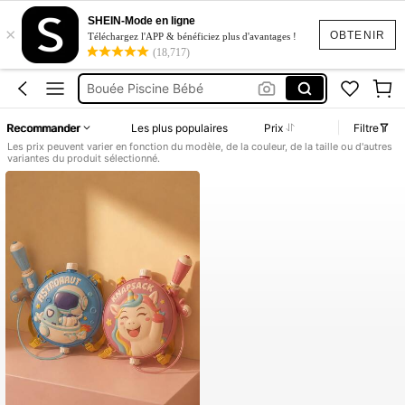
Jeux Piscine
SHEIN-Mode en ligne
×
Bouee Piscine Bébé
OBTENIR
Téléchargez l'APP & bénéficiez plus d'avantages !
(18,717)
Pistolet à Eau
Bouée Piscine Bébé
Bouee Bebe
Recommander
Les plus populaires
Prix
Filtre
Jeux Piscine
Les prix peuvent varier en fonction du modèle, de la couleur, de la taille ou d'autres
variantes du produit sélectionné.
Bouee Piscine Bébé