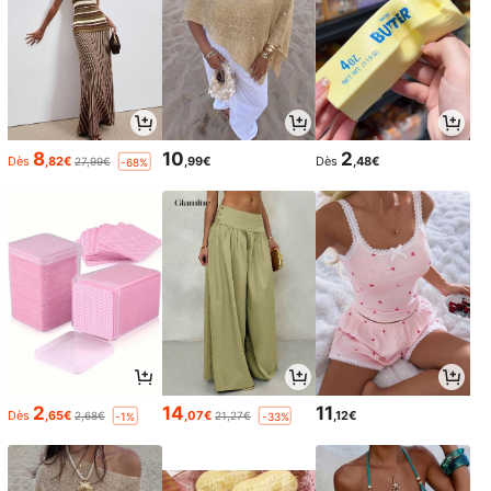
8
10
2
Dès
,82€
,99€
Dès
,48€
27,99€
-68%
2
14
11
Dès
,65€
,07€
,12€
2,68€
21,27€
-1%
-33%