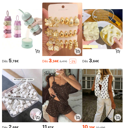
5
3
3
Dès
,78€
Dès
,34€
Dès
,64€
3,41€
-2%
2
11
10
Dès
,68€
,87€
,39€
10,49€