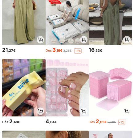
21
3
16
,27€
Dès
,16€
,33€
3,26€
-3%
2
4
2
Dès
,48€
,64€
Dès
,65€
2,68€
-1%