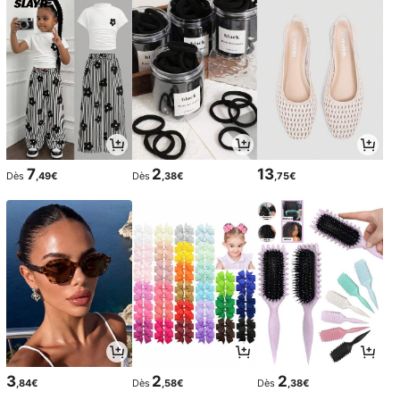
7
2
13
Dès
,49€
Dès
,38€
,75€
3
2
2
,84€
Dès
,58€
Dès
,38€