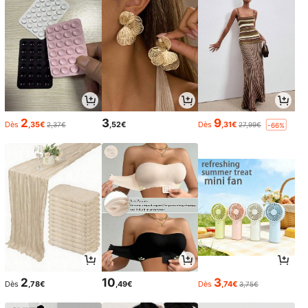
2
3
9
Dès
,35€
,52€
Dès
,31€
2,37€
27,99€
-66%
2
10
3
Dès
,78€
,49€
Dès
,74€
3,75€