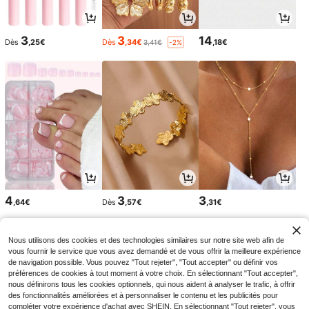
3
3
14
Dès
,25€
Dès
,34€
,18€
3,41€
-2%
4
3
3
,64€
Dès
,57€
,31€
Nous utilisons des cookies et des technologies similaires sur notre site web afin de
vous fournir le service que vous avez demandé et de vous offrir la meilleure expérience
de navigation possible. Vous pouvez "Tout rejeter", "Tout accepter" ou définir vos
préférences de cookies à tout moment à votre choix. En sélectionnant "Tout accepter",
nous définirons tous les cookies optionnels, qui nous aident à analyser le trafic, à offrir
des fonctionnalités améliorées et à personnaliser le contenu et les publicités pour
compléter votre expérience d'achat avec SHEIN. En sélectionnant "Tout rejeter", vous