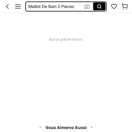
Robes Femme été
Short Femme été
Maillot De Bain Femme
Squishy
Aucun article trouvé.
Vous Aimerez Aussi