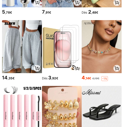
5
7
2
,78€
,91€
Dès
,48€
14
3
4
,35€
Dès
,92€
,14€
4,19€
-1%