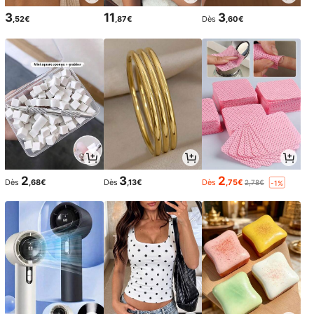
3
11
3
,52€
,87€
Dès
,60€
2
3
2
Dès
,68€
Dès
,13€
Dès
,75€
2,78€
-1%