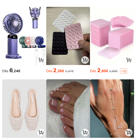
6
2
2
Dès
,24€
Dès
,35€
Dès
,65€
2,37€
2,68€
-1%