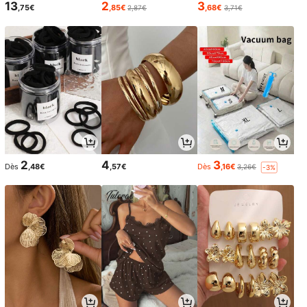
13
2
3
,75€
,85€
,68€
2,87€
3,71€
2
4
3
Dès
,48€
,57€
Dès
,16€
3,26€
-3%