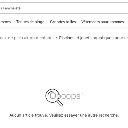
s Femme été
and down arrow keys to navigate search Dernière recherche and Rechercher et Tr
femmes
Tenues de plage
Grandes tailles
Vêtements pour hommes
jeux de plein air pour enfants
Piscines et jouets aquatiques pour e
/
Aucun article trouvé. Veuillez essayer une autre recherche.