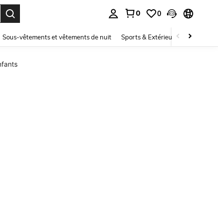
0
0
ouver. Press Enter to select.
Sous-vêtements et vêtements de nuit
Sports & Extérieur
Enfants
nfants