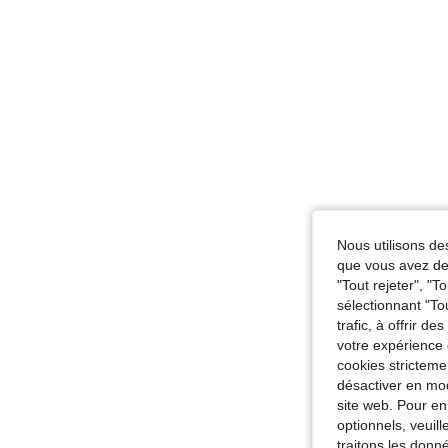
Nous utilisons des
que vous avez dem
"Tout rejeter", "
sélectionnant "To
trafic, à offrir d
votre expérience 
cookies stricteme
désactiver en mod
site web. Pour en
optionnels, veuil
traitons les donn