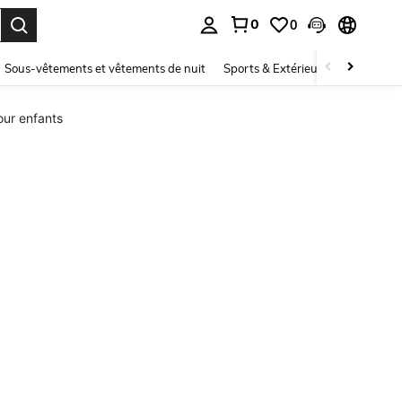
0
0
ouver. Press Enter to select.
Sous-vêtements et vêtements de nuit
Sports & Extérieur
Enfants
our enfants