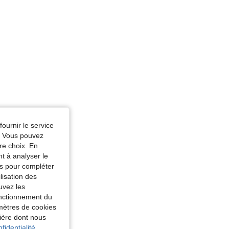
fournir le service
e. Vous pouvez
re choix. En
nt à analyser le
tés pour compléter
lisation des
uvez les
fonctionnement du
amètres de cookies
nière dont nous
fidentialité.