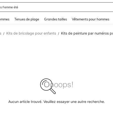
s Femme été
and down arrow keys to navigate search Dernière recherche and Rechercher et Tr
femmes
Tenues de plage
Grandes tailles
Vêtements pour hommes
s
Kits de bricolage pour enfants
Kits de peinture par numéros p
/
/
Aucun article trouvé. Veuillez essayer une autre recherche.