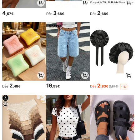
4
3
2
,57€
Dès
,68€
Dès
,68€
2
16
2
Dès
,48€
,99€
Dès
,83€
2,87€
-1%