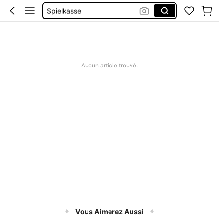
Spielkasse
Livre Coffre Fort
Jouet
Tirelire Enfants
Aucun article trouvé.
Vous Aimerez Aussi