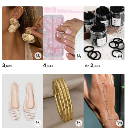
3
4
2
,52€
,64€
Dès
,38€