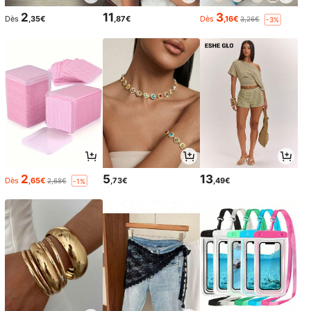
2
11
3
Dès
,35€
,87€
Dès
,16€
3,26€
-3%
2
5
13
Dès
,65€
,73€
,49€
2,68€
-1%