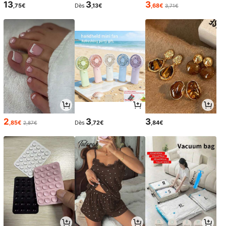
13
3
3
,75€
Dès
,13€
,68€
3,71€
2
3
3
,85€
Dès
,72€
,84€
2,87€