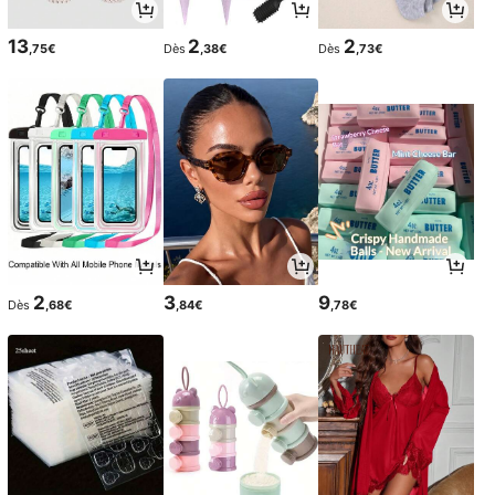
13
2
2
,75€
Dès
,38€
Dès
,73€
2
3
9
Dès
,68€
,84€
,78€