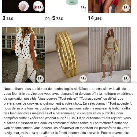
3
5
14
,38€
Dès
,78€
,35€
10
3
19
Nous utilisons des cookies et des technologies similaires sur notre site web afin de
,39€
Dès
,13€
,79€
10,49€
vous fournir le service que vous avez demandé et de vous offrir la meilleure expérience
de navigation possible. Vous pouvez "Tout rejeter", "Tout accepter" ou définir vos
préférences de cookies à tout moment à votre choix. En sélectionnant "Tout accepter",
nous définirons tous les cookies optionnels, qui nous aident à analyser le trafic, à offrir
des fonctionnalités améliorées et à personnaliser le contenu et les publicités pour
compléter votre expérience d'achat avec SHEIN. En sélectionnant "Tout rejeter", vous
autorisez l'utilisation des cookies strictement nécessaires qui permettent à notre site
web de fonctionner. Vous pouvez les désactiver en modifiant les paramètres de votre
navigateur, mais cela peut affecter le fonctionnement du site web. Pour en savoir plus