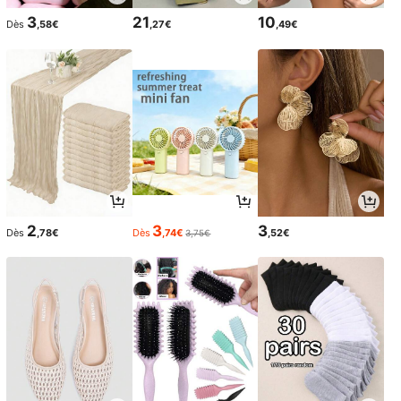
3
21
10
Dès
,58€
,27€
,49€
2
3
3
Dès
,78€
Dès
,74€
,52€
3,75€