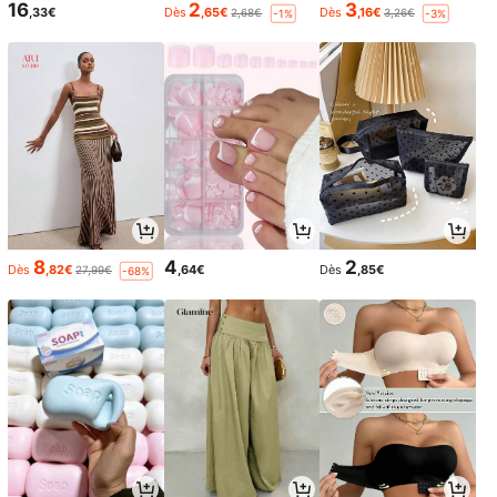
16
2
3
,33€
Dès
,65€
Dès
,16€
2,68€
3,26€
-1%
-3%
8
4
2
Dès
,82€
,64€
Dès
,85€
27,99€
-68%