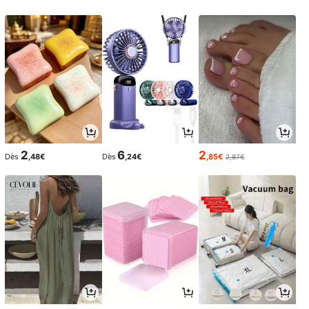
2
6
2
Dès
,48€
Dès
,24€
,85€
2,87€