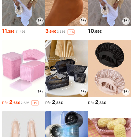
11
3
10
,38€
,64€
,99€
11,49€
3,68€
-1%
2
2
2
Dès
,65€
Dès
,85€
Dès
,83€
2,68€
-1%