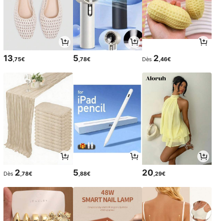
13
5
2
,75€
,78€
Dès
,46€
2
5
20
Dès
,78€
,88€
,29€