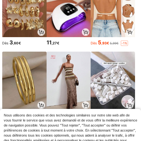
3
11
5
Dès
,60€
,27€
Dès
,93€
5,99€
-1%
3
8
2
Nous utilisons des cookies et des technologies similaires sur notre site web afin de
Dès
,13€
Dès
,82€
Dès
,68€
27,99€
-68%
vous fournir le service que vous avez demandé et de vous offrir la meilleure expérience
de navigation possible. Vous pouvez "Tout rejeter", "Tout accepter" ou définir vos
préférences de cookies à tout moment à votre choix. En sélectionnant "Tout accepter",
nous définirons tous les cookies optionnels, qui nous aident à analyser le trafic, à offrir
des fonctionnalités améliorées et à personnaliser le contenu et les publicités pour