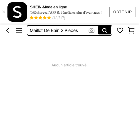
Short Femme été
SHEIN-Mode en ligne
×
Cuisine
OBTENIR
Téléchargez l'APP & bénéficiez plus d'avantages !
(18,717)
Squishy
Maillot De Bain 2 Pieces
Robes Femme été
Short Femme été
Cuisine
Aucun article trouvé.