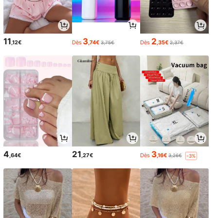
11
3
2
,12€
Dès
,74€
Dès
,35€
3,75€
2,37€
4
21
3
,64€
,27€
Dès
,16€
3,26€
-3%