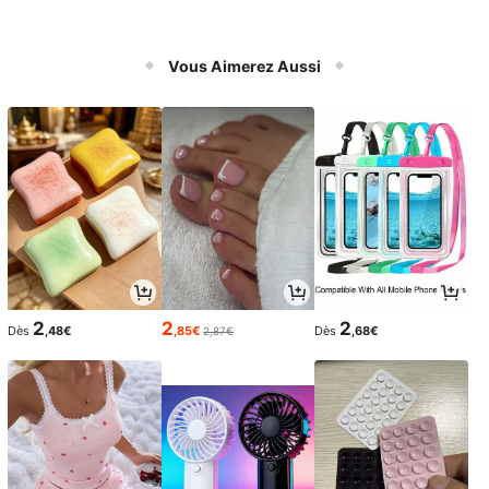
Vous Aimerez Aussi
2
2
2
Dès
,48€
,85€
Dès
,68€
2,87€