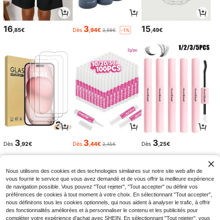
16
3
15
,85€
Dès
,94€
,49€
3,98€
-1%
3
3
3
Dès
,92€
Dès
,44€
Dès
,25€
3,45€
Nous utilisons des cookies et des technologies similaires sur notre site web afin de
vous fournir le service que vous avez demandé et de vous offrir la meilleure expérience
de navigation possible. Vous pouvez "Tout rejeter", "Tout accepter" ou définir vos
préférences de cookies à tout moment à votre choix. En sélectionnant "Tout accepter",
nous définirons tous les cookies optionnels, qui nous aident à analyser le trafic, à offrir
des fonctionnalités améliorées et à personnaliser le contenu et les publicités pour
compléter votre expérience d'achat avec SHEIN. En sélectionnant "Tout rejeter", vous