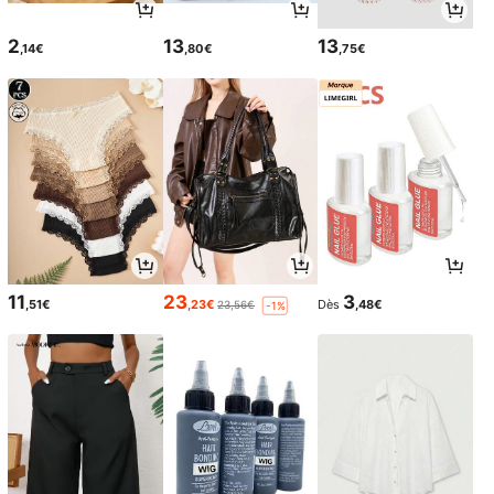
2
13
13
,14€
,80€
,75€
11
23
3
,51€
,23€
Dès
,48€
23,56€
-1%