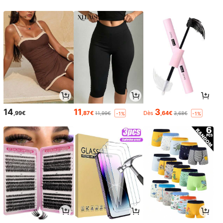
14
11
3
,99€
,87€
Dès
,64€
11,99€
3,68€
-1%
-1%