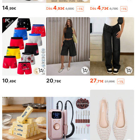
14
4
4
,99€
Dès
,93€
Dès
,73€
4,98€
4,78€
-1%
-1%
10
20
27
,49€
,78€
,71€
27,99€
-1%