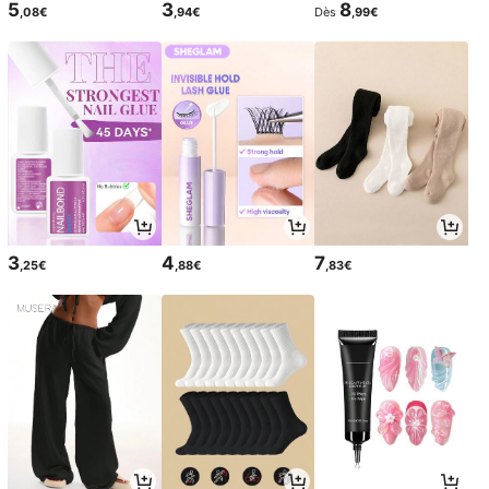
5
3
8
,08€
,94€
Dès
,99€
3
4
7
,25€
,88€
,83€