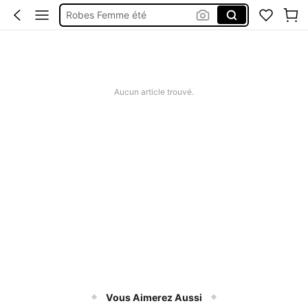
Short Femme été
Maillot De Bain Femme
Squishy
Aucun article trouvé.
Vous Aimerez Aussi