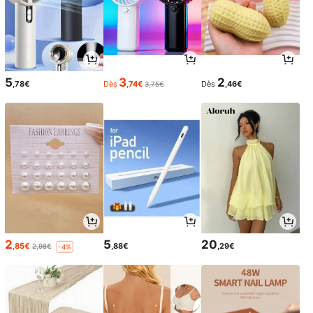
5
3
2
,78€
Dès
,74€
Dès
,46€
3,75€
2
5
20
,85€
,88€
,29€
2,98€
-4%