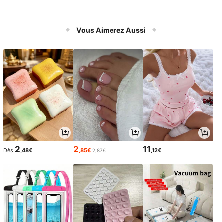
Vous Aimerez Aussi
2
2
11
Dès
,48€
,85€
,12€
2,87€