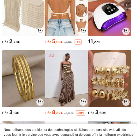
2
5
11
Dès
,78€
Dès
,93€
,27€
5,99€
-1%
3
8
3
Dès
,13€
Dès
,82€
Dès
,60€
27,99€
-68%
Nous utilisons des cookies et des technologies similaires sur notre site web afin de
vous fournir le service que vous avez demandé et de vous offrir la meilleure expérience