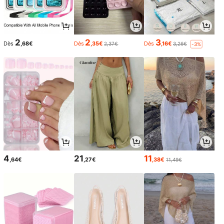
2
2
3
Dès
,68€
Dès
,35€
Dès
,16€
2,37€
3,26€
-3%
4
21
11
,64€
,27€
,38€
11,49€