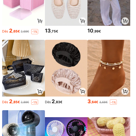
2
13
10
Dès
,65€
,75€
,99€
2,68€
-1%
2
2
3
Dès
,85€
Dès
,83€
,64€
2,88€
3,68€
-1%
-1%