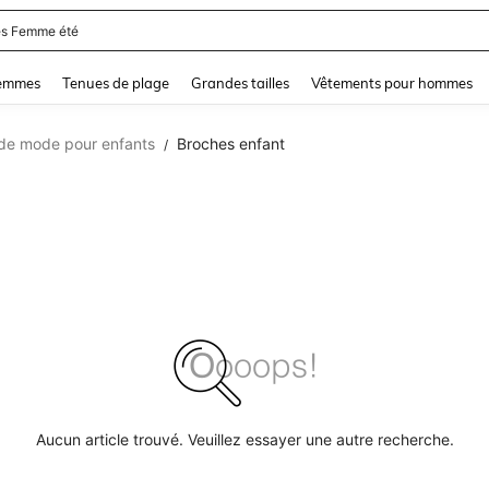
s Femme été
and down arrow keys to navigate search Dernière recherche and Rechercher et Tr
femmes
Tenues de plage
Grandes tailles
Vêtements pour hommes
 de mode pour enfants
Broches enfant
/
Aucun article trouvé. Veuillez essayer une autre recherche.