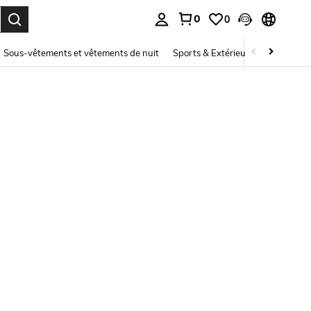
0
0
ouver. Press Enter to select.
Sous-vêtements et vêtements de nuit
Sports & Extérieur
Enfants