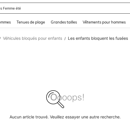
s Femme été
and down arrow keys to navigate search Dernière recherche and Rechercher et Tr
femmes
Tenues de plage
Grandes tailles
Vêtements pour hommes
Véhicules bloqués pour enfants
Les enfants bloquent les fusées
/
/
Aucun article trouvé. Veuillez essayer une autre recherche.