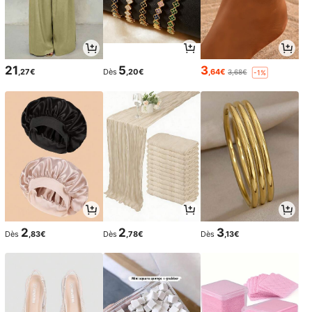
21
5
3
,27€
Dès
,20€
,64€
3,68€
-1%
2
2
3
Dès
,83€
Dès
,78€
Dès
,13€