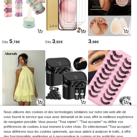
5
3
3
Dès
,78€
Dès
,92€
,98€
20
2
4
Nous utilisons des cookies et des technologies similaires sur notre site web afin de
,29€
Dès
,45€
,28€
2,47€
4,35€
-1%
vous fournir le service que vous avez demandé et de vous offrir la meilleure expérience
de navigation possible. Vous pouvez "Tout rejeter", "Tout accepter" ou définir vos
préférences de cookies à tout moment à votre choix. En sélectionnant "Tout accepter",
nous définirons tous les cookies optionnels, qui nous aident à analyser le trafic, à offrir
des fonctionnalités améliorées et à personnaliser le contenu et les publicités pour