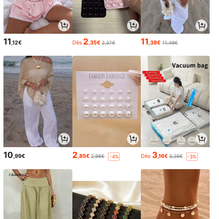
11
2
11
,12€
Dès
,35€
,38€
2,37€
11,49€
10
2
3
,99€
,85€
Dès
,16€
2,98€
3,26€
-4%
-3%