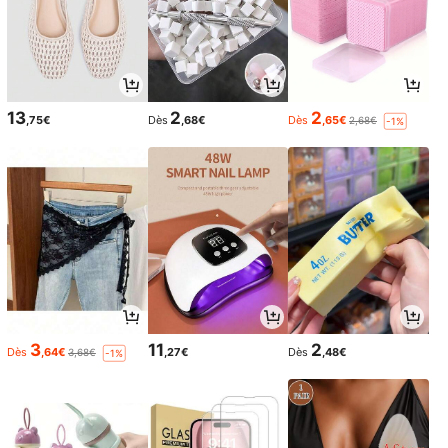
13
2
2
,75€
Dès
,68€
Dès
,65€
2,68€
-1%
3
11
2
Dès
,64€
,27€
Dès
,48€
3,68€
-1%