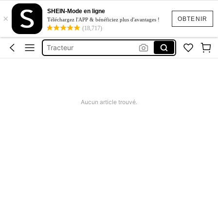
SHEIN-Mode en ligne
×
Maillot De Bain 2 Pieces
OBTENIR
Téléchargez l'APP & bénéficiez plus d'avantages !
(18,717)
Robot
Tracteur
Camion
Squishy
Maillot De Bain 2 Pieces
Aucun article trouvé.
Robot