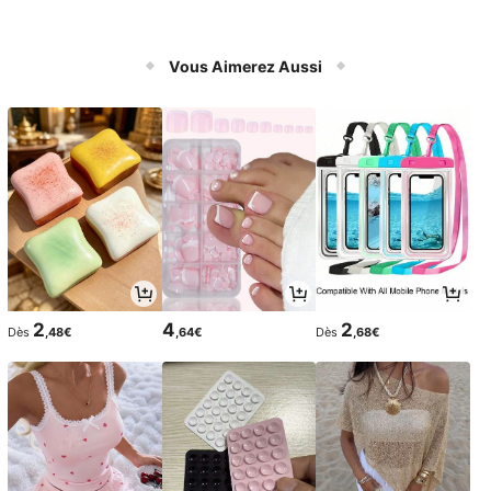
Vous Aimerez Aussi
2
4
2
Dès
,48€
,64€
Dès
,68€