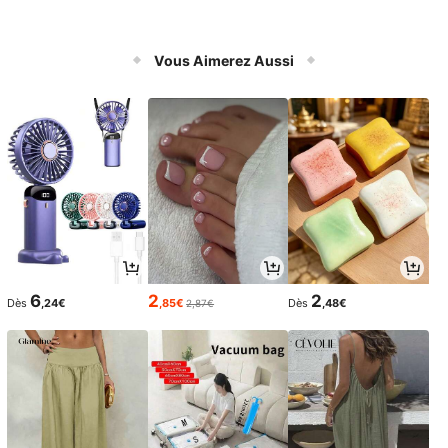
Vous Aimerez Aussi
6
2
2
Dès
,24€
,85€
Dès
,48€
2,87€