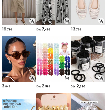
19
7
13
,79€
Dès
,49€
,75€
3
2
2
,84€
Dès
,58€
Dès
,38€