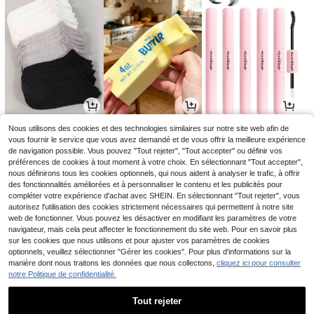
2
2
3
Nous utilisons des cookies et des technologies similaires sur notre site web afin de
Dès
,88€
Dès
,48€
Dès
,25€
vous fournir le service que vous avez demandé et de vous offrir la meilleure expérience
de navigation possible. Vous pouvez "Tout rejeter", "Tout accepter" ou définir vos
préférences de cookies à tout moment à votre choix. En sélectionnant "Tout accepter",
nous définirons tous les cookies optionnels, qui nous aident à analyser le trafic, à offrir
des fonctionnalités améliorées et à personnaliser le contenu et les publicités pour
compléter votre expérience d'achat avec SHEIN. En sélectionnant "Tout rejeter", vous
autorisez l'utilisation des cookies strictement nécessaires qui permettent à notre site
web de fonctionner. Vous pouvez les désactiver en modifiant les paramètres de votre
navigateur, mais cela peut affecter le fonctionnement du site web. Pour en savoir plus
sur les cookies que nous utilisons et pour ajuster vos paramètres de cookies
optionnels, veuillez sélectionner "Gérer les cookies". Pour plus d'informations sur la
manière dont nous traitons les données que nous collectons,
cliquez ici pour consulter
notre Politique de confidentialité.
2
17
11
Dès
,75€
,99€
,51€
2,78€
-1%
Tout rejeter