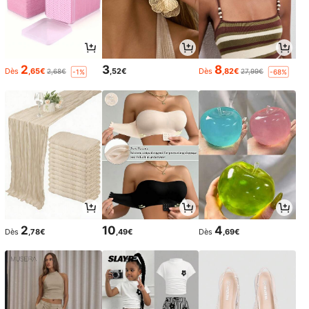
2
3
8
Dès
,65€
,52€
Dès
,82€
2,68€
27,99€
-1%
-68%
2
10
4
Dès
,78€
,49€
Dès
,69€