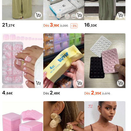
21
3
16
,27€
Dès
,16€
,33€
3,26€
-3%
4
2
2
,64€
Dès
,48€
Dès
,35€
2,37€