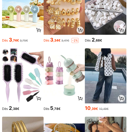
3
3
2
Dès
,74€
Dès
,34€
Dès
,68€
3,75€
3,41€
-2%
2
5
10
Dès
,38€
Dès
,78€
,39€
10,49€