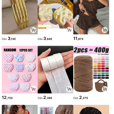
3
3
11
Dès
,13€
Dès
,64€
,87€
12
2
2
,75€
Dès
,38€
Dès
,27€