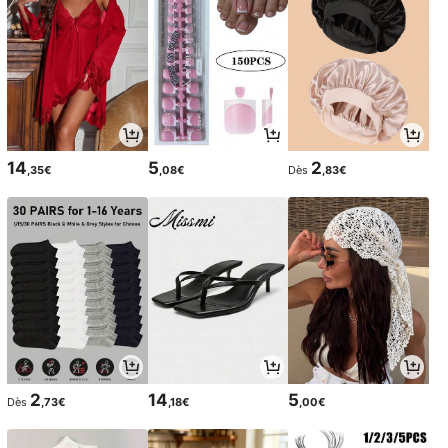
14
5
2
,35€
,08€
Dès
,83€
2
14
5
Dès
,73€
,18€
,00€