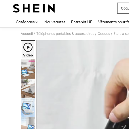
Coqu
Use up 
Catégories
Nouveautés
Entrepôt UE
Vêtements pour 
Accueil
Téléphones portables & accessoires
Coques
Étuis à se
/
/
/
Video