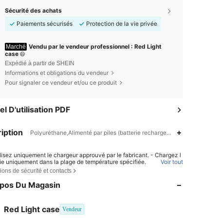
Sécurité des achats
Paiements sécurisés
Protection de la vie privée
Vendu par le vendeur professionnel : Red Light
Marché
case
Expédié à partir de SHEIN
Informations et obligations du vendeur
Pour signaler ce vendeur et/ou ce produit
l D'utilisation PDF
iption
Polyuréthane,Alimenté par piles (batterie rechargeable),graphique
ilisez uniquement le chargeur approuvé par le fabricant. - Chargez l
rie uniquement dans la plage de température spécifiée.
Voir tout
ions de sécurité et contacts
mplacer la pile par un modèle incorrect peut provoquer un incendie
4,78
42
157
xplosion. - Jeter la pile au feu ou dans un four chaud, ou l'écraser o
opos Du Magasin
per peut provoquer une explosion. - Laisser la pile dans un endroit e
4,78
42
157
ent chaud ou sous une pression atmosphérique très basse peut pro
une explosion ou une fuite de liquide ou de gaz inflammable.
4,78
42
157
Red Light case
Vendeur
4,78
42
157
Evaluation
Articles
Suiveurs