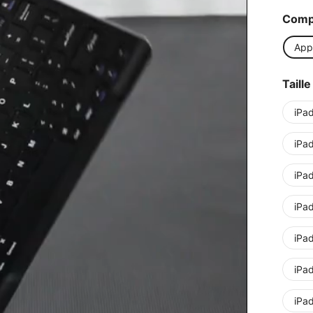
Compa
App
Taille
iPa
iPa
iPa
iPad
iPad
iPad
iPad