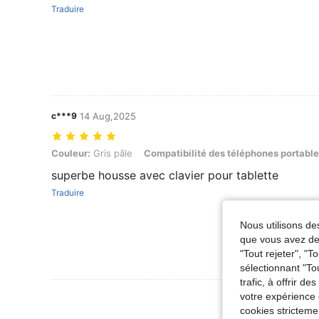
Traduire
c***9
14 Aug,2025
Couleur: Gris pâle, Compatibilité des téléphones portables: Apple, T
Couleur:
Gris pâle
Compatibilité des téléphones portable
superbe housse avec clavier pour tablette
Traduire
Nous utilisons des
que vous avez dem
"Tout rejeter", "
sélectionnant "To
trafic, à offrir d
Voir Plus D
votre expérience 
cookies stricteme