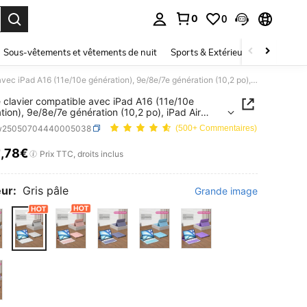
0
0
ouver. Press Enter to select.
Sous-vêtements et vêtements de nuit
Sports & Extérieur
Enfants
Étui de clavier compatible avec iPad A16 (11e/10e génération), 9e/8e/7e génération (10,2 po), iPad Air (10,9 po/11 po), en TPU, avec clavier Bluetooth sans fil (batterie 150 mAh) et support, gris
e clavier compatible avec iPad A16 (11e/10e
tion), 9e/8e/7e génération (10,2 po), iPad Air
po/11 po), en TPU, avec clavier Bluetooth sans fil
sw25050704440005038
(500+ Commentaires)
rie 150 mAh) et support, gris
9
,78€
ICE AND AVAILABILITY
Prix TTC, droits inclus
ur:
Gris pâle
Grande image