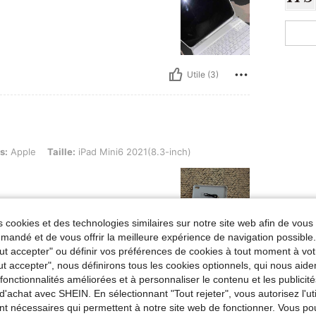
Utile (3)
aille: iPad Mini6 2021(8.3-inch)
s:
Apple
Taille:
iPad Mini6 2021(8.3-inch)
 cookies et des technologies similaires sur notre site web afin de vous 
andé et de vous offrir la meilleure expérience de navigation possibl
Tout accepter" ou définir vos préférences de cookies à tout moment à vot
Utile (5)
ut accepter", nous définirons tous les cookies optionnels, qui nous aide
es fonctionnalités améliorées et à personnaliser le contenu et les publici
'avis
d'achat avec SHEIN. En sélectionnant "Tout rejeter", vous autorisez l'uti
nt nécessaires qui permettent à notre site web de fonctionner. Vous po