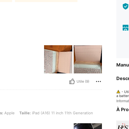
Manue
Descr
Utile (9)
- Ut
a batte
Informat
- Re
ou une e
À Pr
u la cou
aille: iPad (A16) 11 inch 11th Generation 2025
s:
Apple
Taille:
iPad (A16) 11 inch 11th Generation
xtrêmem
voquer 