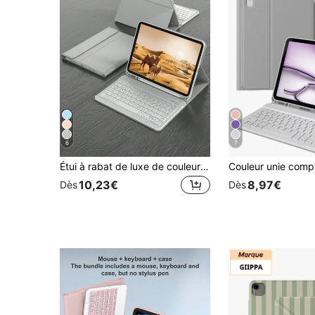
6
7
Étui à rabat de luxe de couleur unie antichoc compatible avec le clavier pour iPad. Étui premium prenant en charge la fonction de veille/réveil automatique, clavier sans fil Bluetooth amovible, support ultra-fin et léger, avec fente pour stylo. Cadeau de printemps d'anniversaire Gris clair
10,23€
8,97€
Dès
Dès