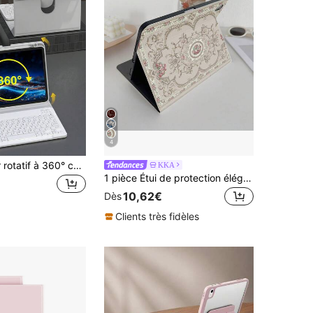
4
Étui de clavier rotatif à 360° compatible avec iPad A16 (11e/10e génération), 9e/8e/7e génération (10,2"), Air (10,9"/11"), en TPU avec étui à rabat PU, clavier Bluetooth sans fil (batterie 150 mAh) et support inclus, gris argent
KKA
1 pièce Étui de protection élégant et de luxe avec motif floral vintage et fente pour crayon, compatible avec iPad 10.9/10.2/Air 5e génération/Pro 11/10e génération/9.7/Air 2/iPad (7e génération)/iPad (8e génération)/iPad Air 4/5/iPad Pro 11/iPad 10e génération 10.9" (2022)/iPad Air 13" (M3 2025)/iPad Air 11" (M3 2025)/iPad 11" (A16 2025), Galaxy Tab S10+/S9/A9, avec fonction de veille/réveil automatique
10,62€
Dès
Clients très fidèles