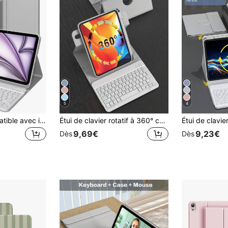
5
4
Couleur unie compatible avec iPad (A16) 11e/10e/7e/8e/9e génération, Air 4e/5e génération (M2 2024/M3 2025), Pro 11" (2018/2020/2021/2022), étui clavier PU avec clavier sans fil amovible, capacité de batterie de 150 mAh, support de stylet intégré, cadeau de printemps couleur grise
Étui de clavier rotatif à 360° compatible avec iPad (A16) 11e/10e génération, 7e/8e/9e génération, iPad Air 4e/5e génération/(M2) 2024/(M3) 2025, iPad Pro 11 (2018/2020/2021/2022), en matériau PU, avec clavier sans fil amovible intégré, batterie 150 mAh, support pour Apple Pencil, gris
9,69€
9,23€
Dès
Dès