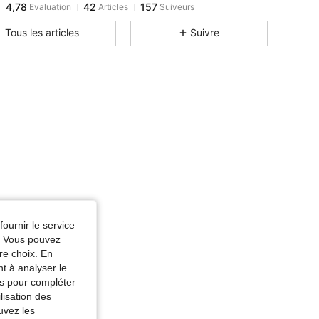
S***f
est en train de naviguer
Tous les articles
Suivre
fournir le service
e. Vous pouvez
re choix. En
nt à analyser le
tés pour compléter
lisation des
uvez les