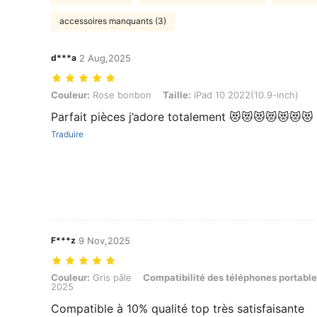
accessoires manquants (3)
d***a
2 Aug,2025
Couleur: Rose bonbon, Taille: iPad 10 2022(10.9-inch)
Couleur:
Rose bonbon
Taille:
iPad 10 2022(10.9-inch)
Parfait pièces j’adore totalement 😻😻😻😻😻😻😻
Traduire
F***z
9 Nov,2025
Couleur: Gris pâle, Compatibilité des téléphones portables: Apple, T
Couleur:
Gris pâle
Compatibilité des téléphones portable
2025
Compatible à 10% qualité top très satisfaisante