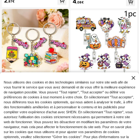
2
4
eton à ressort, utilisé pour décorer l
,87€
,08€
OTAR, Rhysand. Ornement de sac c
es sacs à main, mignon pour les da
harmant, accessoire de mode pour
mes et les filles, convient comme p
sac à dos/vêtements pour les fans o
orte-clés de voiture
riginaux. Premier choix pour les cad
eaux de vacances.
Porte-clés thématiques de reconnai
1 pièce Enrouleur de badge d'oie
Nous utilisons des cookies et des technologies similaires sur notre site web afin de
ssance pour la Fête des enseignant
d'Halloween, porte-badge rétractab
3
3
vous fournir le service que vous avez demandé et de vous offrir la meilleure expérience
,41€
s, pendentifs porte-clés en acryliqu
,30€
le avec motif d'oie d'Halloween mig
de navigation possible. Vous pouvez "Tout rejeter", "Tout accepter" ou définir vos
e mignons pour enseignants, conve
non, convient aux infirmières, travai
nant à la rentrée scolaire, à la saiso
préférences de cookies à tout moment à votre choix. En sélectionnant "Tout accepter",
lleurs, médecins, infirmières autoris
n de remise des diplômes et à l'ouv
nous définirons tous les cookies optionnels, qui nous aident à analyser le trafic, à offrir
ées, aides-soignants, design de bad
erture de l'école, cadeaux de remer
ge amusant, clip de badge durable,
des fonctionnalités améliorées et à personnaliser le contenu et les publicités pour
ciement pour les enseignants
plat 2D
compléter votre expérience d'achat avec SHEIN. En sélectionnant "Tout rejeter", vous
autorisez l'utilisation des cookies strictement nécessaires qui permettent à notre site
web de fonctionner. Vous pouvez les désactiver en modifiant les paramètres de votre
navigateur, mais cela peut affecter le fonctionnement du site web. Pour en savoir plus
sur les cookies que nous utilisons et pour ajuster vos paramètres de cookies
optionnels, veuillez sélectionner "Gérer les cookies". Pour plus d'informations sur la