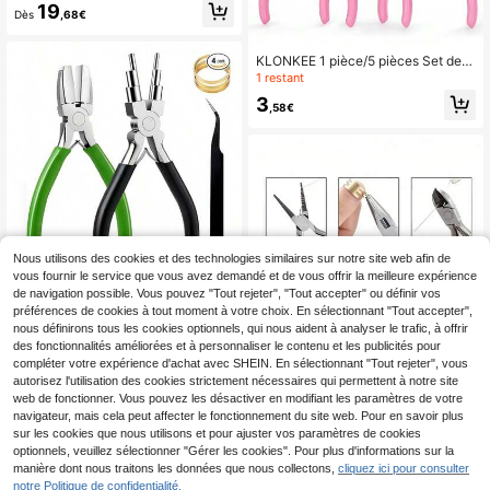
5/3 mm, outil à bobine métallique, pi
19
Dès
,68€
nces à 9 dents, pinces à 9 dents, pi
nces à bobine à double usage avec
fente et fonction de coupe, convien
KLONKEE 1 pièce/5 pièces Set de
t pour la fabrication et la réparation
mini pinces, kit de pinces à bijoux ro
1 restant
de bijoux (amateurs et débutants)
ses avec pinces à bec effilé, à bec
3
coudé et à long bec, set d'outils ros
,58€
es pour la création de bijoux, la répa
ration et l'artisanat
Nous utilisons des cookies et des technologies similaires sur notre site web afin de
vous fournir le service que vous avez demandé et de vous offrir la meilleure expérience
KLONKEE 1 pièce/4 pièces Set d'ou
de navigation possible. Vous pouvez "Tout rejeter", "Tout accepter" ou définir vos
tils de fabrication de bijoux - Pinces
7
préférences de cookies à tout moment à votre choix. En sélectionnant "Tout accepter",
Dès
,08€
6-en-1, Pinces en nylon, Pinces à bi
nous définirons tous les cookies optionnels, qui nous aident à analyser le trafic, à offrir
joux, Anneaux d'ouverture de bijou
des fonctionnalités améliorées et à personnaliser le contenu et les publicités pour
x, Pinces à épiler, pour le perçage, l
compléter votre expérience d'achat avec SHEIN. En sélectionnant "Tout rejeter", vous
e façonnage du fil, les artisanats DI
autorisez l'utilisation des cookies strictement nécessaires qui permettent à notre site
Y
web de fonctionner. Vous pouvez les désactiver en modifiant les paramètres de votre
navigateur, mais cela peut affecter le fonctionnement du site web. Pour en savoir plus
sur les cookies que nous utilisons et pour ajuster vos paramètres de cookies
optionnels, veuillez sélectionner "Gérer les cookies". Pour plus d'informations sur la
Kit de pinces multifonctions pour la
manière dont nous traitons les données que nous collectons,
cliquez ici pour consulter
fabrication de bijoux avec poignées
2
notre Politique de confidentialité.
Dès
,86€