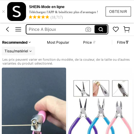
Pince Bijoux
SHEIN-Mode en ligne
×
Pince à Bijoux
OBTENIR
Téléchargez l'APP & bénéficiez plus d'avantages !
(18,717)
Pince A Bijoux
Pince Fabrication De Bijoux
Fabrication Bijou
Recommended
Most Popular
Price
Filtre
Pince Bijoux
Tissu/matériel
Les prix peuvent varier en fonction du modèle, de la couleur, de la taille ou d'autres
variantes du produit sélectionné.