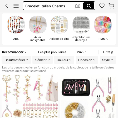
Perles Pour Faire Des Bijoux
Charms Acier Inoxydable
Perle
Acier
Polychlorures
ABS
Alliage de zinc
PMMA
inoxydable
de vinyle
Recommander
Les plus populaires
Prix
Filtre
Tissu/matériel
élément
Couleur
Occasion
Style
Les prix peuvent varier en fonction du modèle, de la couleur, de la taille ou d'autres
variantes du produit sélectionné.