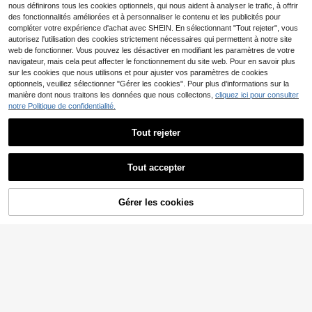
asions festives. C'est un cadeau idé
nous définirons tous les cookies optionnels, qui nous aident à analyser le trafic, à offrir
Adaptateur d'extension
Entrepôt UE
al pour les femmes, les mères, les e
des fonctionnalités améliorées et à personnaliser le contenu et les publicités pour
Lenovo Gen 2 **Neuf**, 01YU030
52
nseignants, les amis,
,64€
-1%
53,49€
compléter votre expérience d'achat avec SHEIN. En sélectionnant "Tout rejeter", vous
autorisez l'utilisation des cookies strictement nécessaires qui permettent à notre site
web de fonctionner. Vous pouvez les désactiver en modifiant les paramètres de votre
navigateur, mais cela peut affecter le fonctionnement du site web. Pour en savoir plus
sur les cookies que nous utilisons et pour ajuster vos paramètres de cookies
optionnels, veuillez sélectionner "Gérer les cookies". Pour plus d'informations sur la
manière dont nous traitons les données que nous collectons,
cliquez ici pour consulter
notre Politique de confidentialité.
Tout rejeter
3 pièces/Set Décoration mini maiso
Afficher les articles similaires en stock
Voir tout
n sous-marine classique, convient
5
,57€
pour le paysage d'aquarium, l'affich
Tout accepter
age de bureau, la décoration de gât
Désolés, ce produit est épuisé.
Fates Protecteur de bureau en PU t
eau d'anniversaire et de fête
Lenovo
exture Nappa premium, double fac
3
Dès
,58€
Carte réseau Lenovo 4
Entrepôt UE
e, tapis de bureau, grand tapis de so
Gérer les cookies
EN RUPTURE DE STOCK
X90S91830 Ethernet 1000 Mbit/s
uris, sous-main en PU antidérapant,
58
,07€
tapis de bureau pour ordinateur port
able, sous-main de bureau impermé
able, convient pour le bureau et la
nVidia Copper CBL IB T
maison (épaisseur 1 mm)
Entrepôt UE
win PRT NDR jusqu'à 800 Gb/s
765
,20€
-6%
815,46€