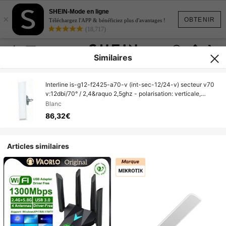
SHEIN-Mode en ligne
×
OBTENIR
Téléchargez l'APP & bénéficiez plus d'avantages !
(18,717)
Similaires
Interline is-g12-f2425-a70-v (int-sec-12/24-v) secteur v70
v:12dbi/70° / 2,4&raquo 2,5ghz - polarisation: verticale,
gain:&nbsp 12dbi, angle
Blanc
86,32€
Articles similaires