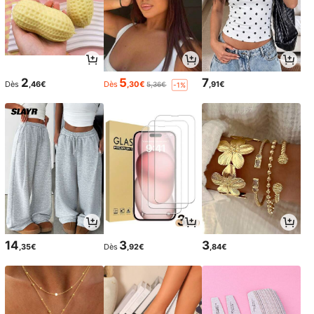
2
5
7
Dès
,46€
Dès
,30€
,91€
5,36€
-1%
14
3
3
,35€
Dès
,92€
,84€