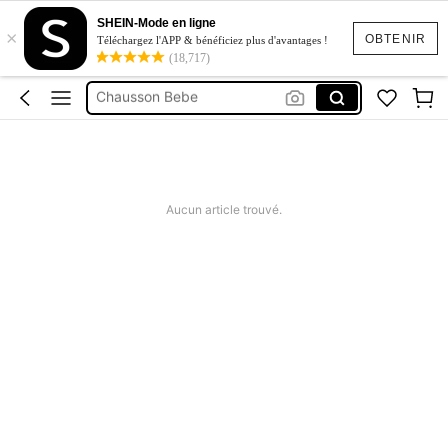
Chaussure Bébé Fille Ouvert
SHEIN-Mode en ligne
×
Bapteme Garcon
OBTENIR
Téléchargez l'APP & bénéficiez plus d'avantages !
(18,717)
Chausson Bebe
Chausson Pour Bébé
Chaussure Fillle
Chaussure Bébé Fille Ouvert
Aucun article trouvé.