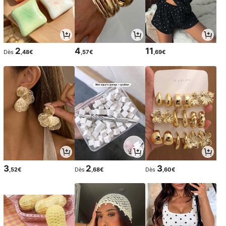
2
4
11
Dès
,48€
,57€
,69€
3
2
3
,52€
Dès
,68€
Dès
,60€