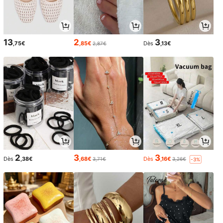
13
2
3
,75€
,85€
Dès
,13€
2,87€
2
3
3
Dès
,38€
,68€
Dès
,16€
3,71€
3,26€
-3%