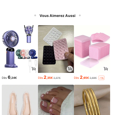
Vous Aimerez Aussi
6
2
2
Dès
,24€
Dès
,35€
Dès
,65€
2,37€
2,68€
-1%