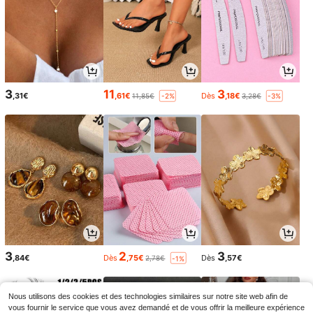
3
11
3
,31€
,61€
Dès
,18€
11,85€
3,28€
-2%
-3%
3
2
3
,84€
Dès
,75€
Dès
,57€
2,78€
-1%
Nous utilisons des cookies et des technologies similaires sur notre site web afin de
vous fournir le service que vous avez demandé et de vous offrir la meilleure expérience