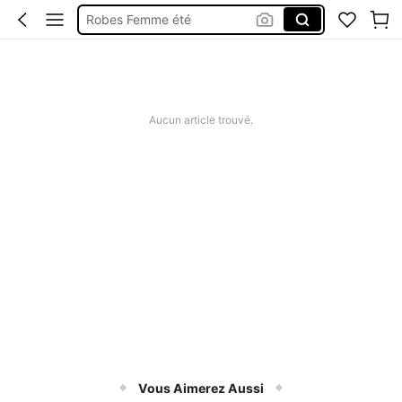
Robes Femme été
Short Femme été
Maillot De Bain Femme
Squishy
Aucun article trouvé.
Vous Aimerez Aussi