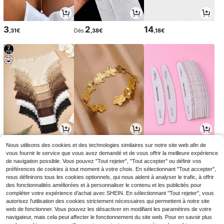
3
2
14
,31€
Dès
,38€
,18€
11
3
3
Nous utilisons des cookies et des technologies similaires sur notre site web afin de
,51€
Dès
,57€
Dès
,18€
3,28€
-3%
vous fournir le service que vous avez demandé et de vous offrir la meilleure expérience
de navigation possible. Vous pouvez "Tout rejeter", "Tout accepter" ou définir vos
préférences de cookies à tout moment à votre choix. En sélectionnant "Tout accepter",
nous définirons tous les cookies optionnels, qui nous aident à analyser le trafic, à offrir
des fonctionnalités améliorées et à personnaliser le contenu et les publicités pour
compléter votre expérience d'achat avec SHEIN. En sélectionnant "Tout rejeter", vous
autorisez l'utilisation des cookies strictement nécessaires qui permettent à notre site
web de fonctionner. Vous pouvez les désactiver en modifiant les paramètres de votre
navigateur, mais cela peut affecter le fonctionnement du site web. Pour en savoir plus