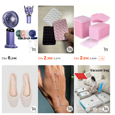
6
2
2
Dès
,24€
Dès
,35€
Dès
,65€
2,37€
2,68€
-1%