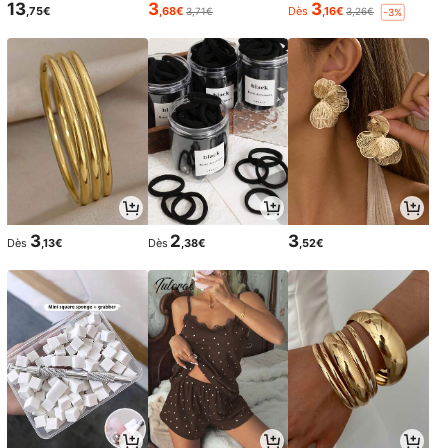
13
3
3
,75€
,68€
Dès
,16€
3,71€
3,26€
-3%
3
2
3
Dès
,13€
Dès
,38€
,52€