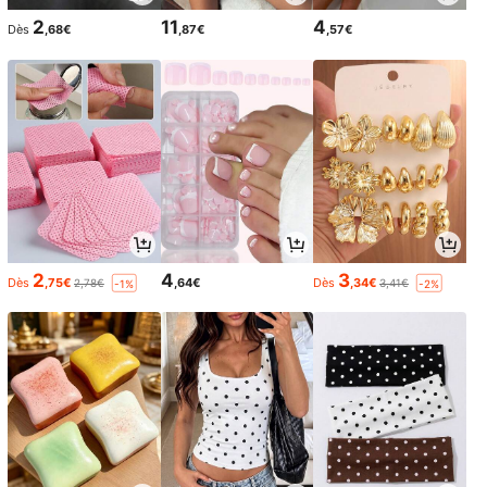
2
11
4
Dès
,68€
,87€
,57€
2
4
3
Dès
,75€
,64€
Dès
,34€
2,78€
3,41€
-1%
-2%