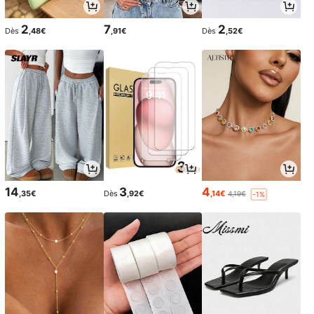
2
7
2
Dès
,48€
,91€
Dès
,52€
14
3
4
,35€
Dès
,92€
,14€
4,19€
-1%