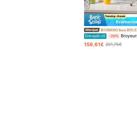
Économise
UIMOSO Store BTG 
Broyeurs et r
Entrepôt UE
-20%
159,61€
201,75€