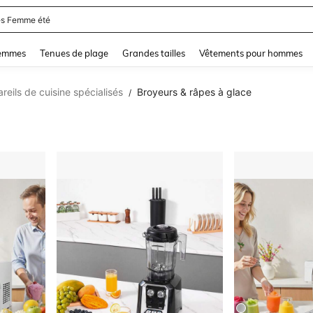
s Femme été
and down arrow keys to navigate search Dernière recherche and Rechercher et Tr
femmes
Tenues de plage
Grandes tailles
Vêtements pour hommes
reils de cuisine spécialisés
Broyeurs & râpes à glace
/