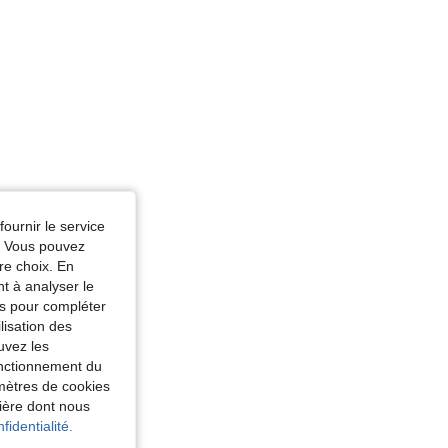
fournir le service
e. Vous pouvez
re choix. En
nt à analyser le
tés pour compléter
lisation des
uvez les
fonctionnement du
amètres de cookies
nière dont nous
fidentialité.