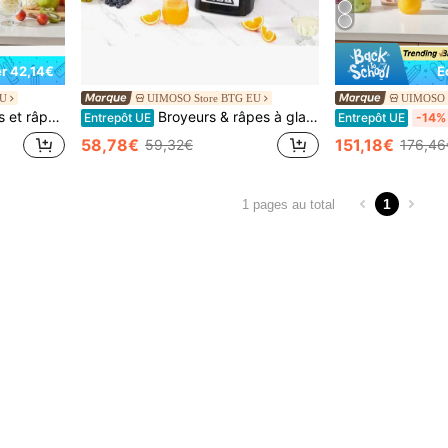
r 42,14€
É
EU
UIMOSO Store BTG EU
UIMOSO 
âpes à glace
Broyeurs & râpes à glace
Entrepôt UE
Entrepôt UE
-14%
58,78€
151,18€
59,32€
176,46
1
1 pages au total