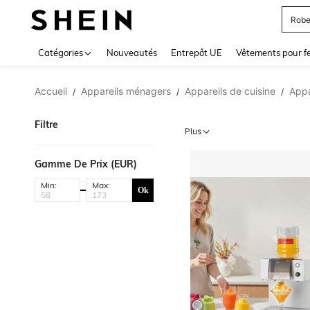
Robe
Use up 
Catégories
Nouveautés
Entrepôt UE
Vêtements pour 
Accueil
Appareils ménagers
Appareils de cuisine
Appa
/
/
/
Filtre
Plus
Gamme De Prix (EUR)
Min:
Max:
Ok