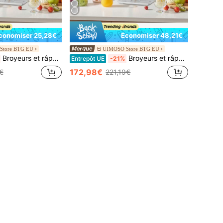
conomiser 25,28€
Économiser 48,21€
Store BTG EU
UIMOSO Store BTG EU
Broyeurs et râpes à glace
Broyeurs et râpes à glace
Entrepôt UE
-21%
172,98€
€
221,19€