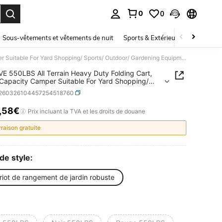
0
0
ouver. Press Enter to select.
Sous-vêtements et vêtements de nuit
Sports & Extérieur
Enfants
INBRAVE 550LBS All Terrain Heavy Duty Folding Cart, Large Capacity Camper Suitable For Yard Shopping/ Sports/ Outdoor/ Gardening Equipment Handling, Black Multifunctional Utility Cart
E 550LBS All Terrain Heavy Duty Folding Cart,
Capacity Camper Suitable For Yard Shopping/
/ Outdoor/ Gardening Equipment Handling, Black
t260326104457254518760
nctional Utility Cart
,58€
ICE AND AVAILABILITY
Prix incluant la TVA et les droits de douane
vraison gratuite
de style:
riot de rangement de jardin robuste