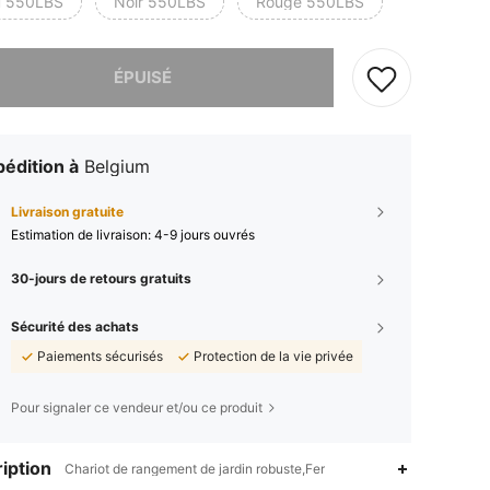
u 550LBS
Noir 550LBS
Rouge 550LBS
 ce produit est épuisé.
ÉPUISÉ
édition à
Belgium
Livraison gratuite
Estimation de livraison:
4-9 jours ouvrés
30-jours de retours gratuits
Sécurité des achats
Paiements sécurisés
Protection de la vie privée
Pour signaler ce vendeur et/ou ce produit
iption
Chariot de rangement de jardin robuste,Fer