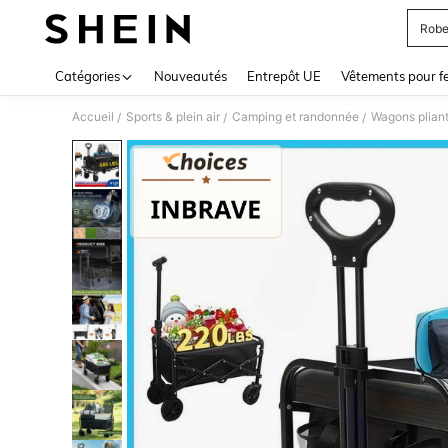
Robe
Use up 
Catégories
Nouveautés
Entrepôt UE
Vêtements pour 
Accueil
Sports & plein air
Camping et randonnée
Wagons plian
/
/
/