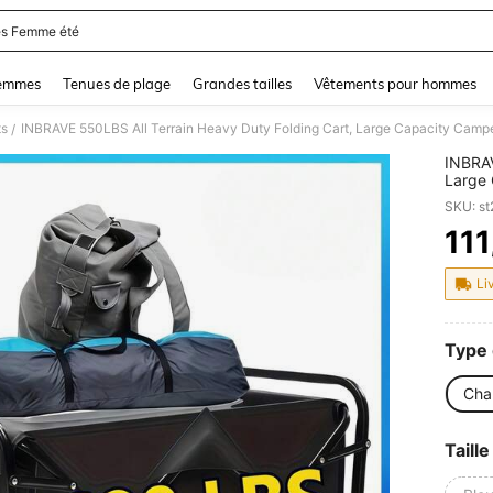
s Femme été
and down arrow keys to navigate search Dernière recherche and Rechercher et Tr
femmes
Tenues de plage
Grandes tailles
Vêtements pour hommes
ts
/
INBRAV
Large 
Sports
SKU: s
Multifu
111
PR
Li
Type 
Cha
Taille