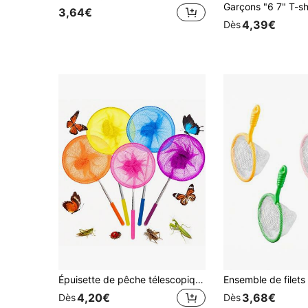
3,64€
4,39€
Dès
Épuisette de pêche télescopique en acier inoxydable, épuisette de nettoyage, épuisette anti-insectes, sac épuisette pour libellules et papillons, convient pour la pêche et l'utilisation en extérieur
4,20€
3,68€
Dès
Dès