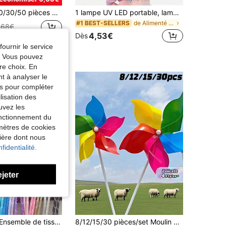
e anti-corrosion, pratiques pour l'installation de tentes, l'amélioration du jardin et de la pelouse, convenant à divers scénarios. À utiliser dans le jardin avant la rentrée scolaire.
1 lampe UV LED portable, lampe UV portative, lampe de séchage pour ongles professionnelle, lampe Gel X, lampe de polymérisation rapide pour ongles en gel, lampe LED pour ongles en gel, mini-sèche-ongles en gel portable, gel pour ongles en gel, lampe de poche USB pour nail art maison, outils pour ongles, le meilleur cadeau pour une fille.
de Alimenté par batterie (batterie rechargeable) L
#1 BEST-SELLERS
,68€
4,53€
Dès
fournir le service
e. Vous pouvez
re choix. En
nt à analyser le
tés pour compléter
lisation des
uvez les
fonctionnement du
amètres de cookies
nière dont nous
fidentialité.
ejeter
10/20 pièces Ensemble de tissage fait main en corde de nylon colorée, matériaux de décoration pour porte-clés et sacs à dos, accessoires faits main, cadeau parfait pour la Saint-Valentin
8/12/15/30 pièces/set Moulin à vent coloré, set de moulin à vent DIY, matériau en plastique, décoration de jardin, convient pour les fêtes en plein air, les cours, les fermes et les parcs