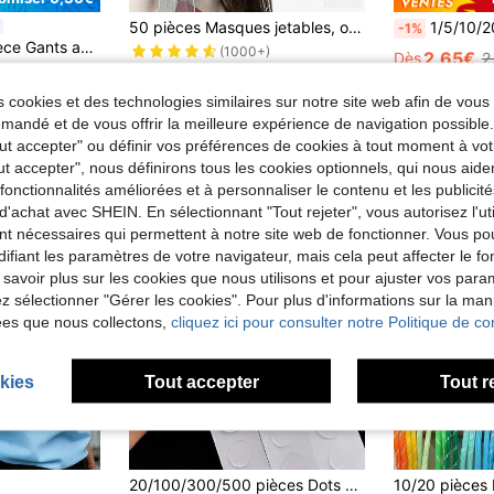
50 pièces Masques jetables, options de couleurs multiples, doux et agréables pour la peau, masque 3 plis, boucles d'oreille élastiques - idéal pour la maison, l'école, le bureau, l'extérieur et le camping!
1/5/10/20/30/50 pièces de piquets de sol en forme de U en acier inoxydable, réutilisables, surface liss
-1%
oir à poils de chat, outil d'élimination des poils d'animaux, brosse d'élimination des poils, gants de dépilage
(1000+)
2,65€
Dès
2
de Polyester Épilateur pour animaux de compagnie
3,18€
Dès
 cookies et des technologies similaires sur notre site web afin de vous 
andé et de vous offrir la meilleure expérience de navigation possibl
Tout accepter" ou définir vos préférences de cookies à tout moment à vot
ut accepter", nous définirons tous les cookies optionnels, qui nous aide
es fonctionnalités améliorées et à personnaliser le contenu et les publici
d'achat avec SHEIN. En sélectionnant "Tout rejeter", vous autorisez l'uti
nt nécessaires qui permettent à notre site web de fonctionner. Vous po
ifiant les paramètres de votre navigateur, mais cela peut affecter le 
 savoir plus sur les cookies que nous utilisons et pour ajuster vos par
lez sélectionner "Gérer les cookies". Pour plus d'informations sur la ma
ées que nous collectons,
cliquez ici pour consulter notre Politique de con
kies
Tout accepter
Tout r
de Les indispensables de la rentrée scolaire Essen
#2 BEST-SELLERS
20/100/300/500 pièces Dots de colle de ballon transparent, Dots de ballon adhésifs double face, Dots d'autocollants ultra-fins amovibles, 100 pièces par rouleau, Convient pour le mariage, la décoration d'anniversaire, l'artisanat, les fournitures de fête, la rentrée scolaire, la remise des diplômes. Transparent, facile à déchirer, sans résidu. Fleurs pour la fête des mères, cadeaux personnalisés pour maman, cadeaux de dernière minute, autocollants créatifs pour la fête des mères, carte faite main pour maman, meilleur cadeau pour la fête des mères
(100+)