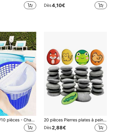
4,10€
Dès
1/5/15 pièces/10 pièces - Chaussettes de filtre de piscine, convenant pour la filtration du panier d'aspiration de l'eau de la piscine, peuvent être utilisées pour les piscines hors sol et enterrées. Elles peuvent éliminer les débris et les feuilles, maintenant la qualité de l'eau propre.
20 pièces Pierres plates à peindre, Pierres de rivière à peindre, 3-8cm, 1-3 pouces, Pierres plates pour la peinture, l'art, l'artisanat, la décoration, l'extérieur, le jardin, la maison, les projets DIY, le remplissage de vases, convient pour la peinture acrylique
2,88€
Dès