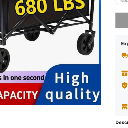
Ble
Désolés,
Exp
Descr