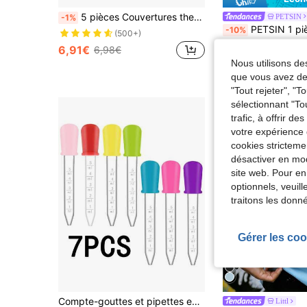
5 pièces Couvertures thermiques d'urgence, couvertures de survie de camping, couvertures de survie en aluminium, emballées individuellement, convenant pour le marathon, les voyages en plein air, la randonnée, la survie d'urgence ou les premiers secours
PETSIN
-1%
PETSIN 1 pièce Gants anti-statiques pour animaux de compagnie, brosse à poils de chat, outil d'élimination des poils, gratt
-10%
(500+)
#6 BEST-SELLERS
6,91€
6,98€
2,53€
Dès
2,83€
Nous utilisons des
que vous avez dem
"Tout rejeter", "
sélectionnant "To
trafic, à offrir d
votre expérience 
cookies stricteme
désactiver en mod
site web. Pour en
optionnels, veuil
traitons les donn
Gérer les coo
Compte-gouttes et pipettes en plastique, pipette anti-étouffement pour médicaments pour bébés avec échelle, convient pour la peinture, les huiles, la cuisine et la production de fondants pour enfants
Littl