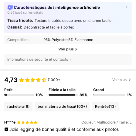
Caractéristiques de l'intelligence artificielle
Créé basé sur les détails
Tissu tricoté:
Texture tricotée douce avec un charme facile.
Casual:
Décontracté et facile à porter.
Composition:
95% Polyester,5% Élasthanne
Voir plus
Informations de sécurité et contacts
4,73
(1000+)
Voir plus
Petit
Fidèle à la taille
Grand
10%
89%
1%
rachètera
(6)
bon matériau de tissu
(100+)
Rentrée
(13)
H***e
Couleur: Multicolore / Taille: L
Jolis
legging
de
bonne
qualit
é
et
conforme
aux
photos