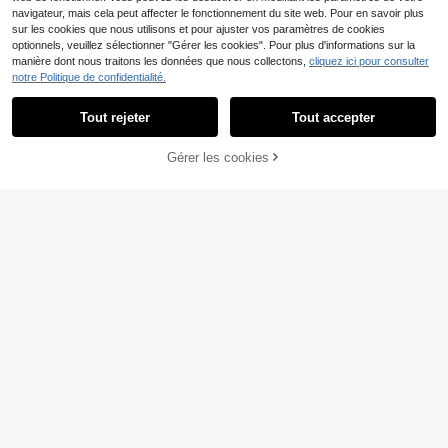
navigateur, mais cela peut affecter le fonctionnement du site web. Pour en savoir plus
sur les cookies que nous utilisons et pour ajuster vos paramètres de cookies
optionnels, veuillez sélectionner "Gérer les cookies". Pour plus d'informations sur la
manière dont nous traitons les données que nous collectons,
cliquez ici pour consulter
notre Politique de confidentialité.
Tout rejeter
Tout accepter
INAWLY Shorts ajustés à
INAWLY 3 pièces/Set Pa
Entrepôt UE
Entrepôt UE
Gérer les cookies
10
20
taille chevauchante de couleur unie
ntalon de yoga décontracté à taille
CRAQUEZ DES MAINTENANT
AJOUTER AU PANIER
,99€
,99€
casual pour femmes, Été
haute et coupe skinny de couleur u
nie pour femmes