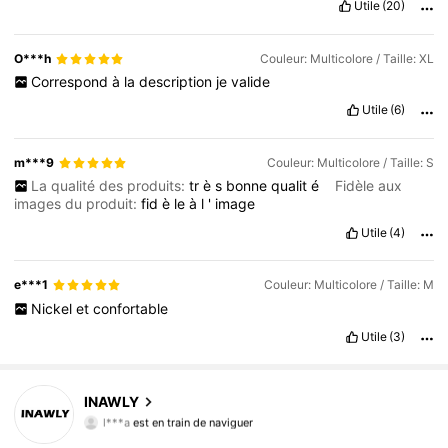
Utile
(20)
O***h
Couleur: Multicolore / Taille: XL
Correspond
à
la
description
je
valide
Utile
(6)
m***9
Couleur: Multicolore / Taille: S
La qualité des produits:
tr
è
s
bonne
qualit
é
Fidèle aux
images du produit:
fid
è
le
à
l
'
image
Utile
(4)
e***1
Couleur: Multicolore / Taille: M
Nickel
et
confortable
Utile
(3)
INAWLY
1.1M Suiveurs
4,82
l***a
est en train de naviguer
1.1M Suiveurs
4,82