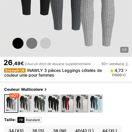
1/6
26
,49€
Aucun droit de douane supplémentaire
50+ vendu(s)
INAWLY 3 pièces Leggings côtelés de
4,73
Entrepôt UE
couleur unie pour femmes
(1000+)
Couleur: Multicolore
Taille
:
FR
Standard
34
(XS)
36
(S)
38
(M)
40/42
(L)
44
(XL)