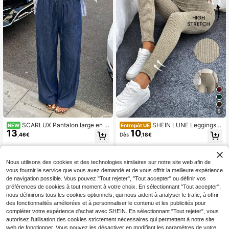
9
SCARLUX Pantalon large en f
SHEIN LUNE Leggings d
NEW
Entrepôt UE
13
10
aux denim bleu foncé style Y2K pou
écontractés à taille haute côtelés p
,46€
Dès
,18€
r femmes, taille élastique avec cord
our femmes, quatre saisons, décont
on de serrage, pantalon basique po
ractés
ur la rentrée scolaire et les tenues d
écontractées
Nous utilisons des cookies et des technologies similaires sur notre site web afin de
vous fournir le service que vous avez demandé et de vous offrir la meilleure expérience
de navigation possible. Vous pouvez "Tout rejeter", "Tout accepter" ou définir vos
préférences de cookies à tout moment à votre choix. En sélectionnant "Tout accepter",
nous définirons tous les cookies optionnels, qui nous aident à analyser le trafic, à offrir
des fonctionnalités améliorées et à personnaliser le contenu et les publicités pour
compléter votre expérience d'achat avec SHEIN. En sélectionnant "Tout rejeter", vous
autorisez l'utilisation des cookies strictement nécessaires qui permettent à notre site
web de fonctionner. Vous pouvez les désactiver en modifiant les paramètres de votre