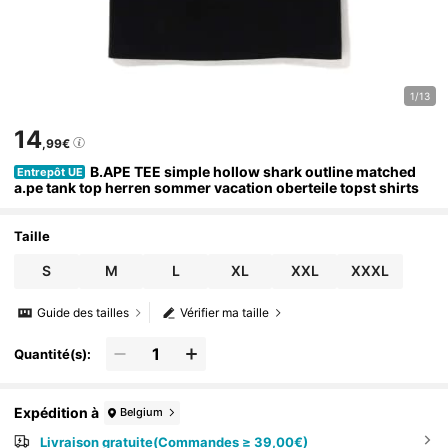
1/13
14
,99€
B.APE TEE simple hollow shark outline matched
Entrepôt UE
a.pe tank top herren sommer vacation oberteile topst shirts
Taille
S
M
L
XL
XXL
XXXL
Guide des tailles
Vérifier ma taille
Quantité(s):
Expédition à
Belgium
Livraison gratuite(Commandes ≥ 39,00€)