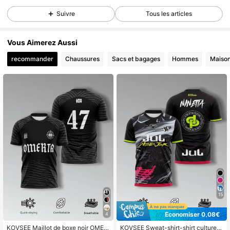
Suivre
Tous les articles
Vous Aimerez Aussi
recommander
Chaussures
Sacs et bagages
Hommes
Maiso
15
Économiser 0,08€
4
KOVSEE Maillot de boxe noir OMER
KOVSEE Sweat-shirt-shirt culturel t