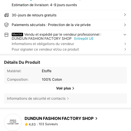
Estimation de livraison:
4-9 jours ouvrés
30-jours de retours gratuits
Paiements sécurisés · Protection de la vie privée
Vendu et expédié par le vendeur professionnel :
Marché
DUNDUN FASHION FACTORY SHOP
Entrepôt UE
Informations et obligations du vendeur
Pour signaler ce vendeur et/ou ce produit
Détails Du Produit
Matériel:
Étoffe
Composition:
100% Coton
Voir plus
Informations de sécurité et contacts
DUNDUN FASHION FACTORY SHOP
103 Suiveurs
4,63
F***s
est en train de naviguer
103 Suiveurs
4,63