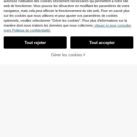
autorisez l'utilisation des cookies strictement nécessaires qui permettent à notre site
web de fonctionner. Vous pouvez les désactiver en modifiant les paramètres de votre
navigateur, mais cela peut affecter le fonctionnement du site web. Pour en savoir plus
sur les cookies que nous utilisons et pour ajuster vos paramètres de cookies
optionnels, veuillez sélectionner "Gérer les cookies". Pour plus d'informations sur la
manière dont nous traitons les données que nous collectons,
cliquez ici pour consulter
notre Politique de confidentialité.
2 pièces Tee-shirts de compression
Tout rejeter
Tout accepter
13
à manches courtes pour hommes, h
,36€
auts de sport, de gym, de fitness, de
Gym Rark T-shirt de spo
Entrepôt UE
Gérer les cookies
activewear d'été
10
rt à manches raglan col rond avec i
CRAQUEZ DES MAINTENANT
AJOUTER AU PANIER
,18€
mprimé lettres gothiques pour hom
mes. Top de compression respirant,
ajusté, col ras du cou, léger, pour la
musculation et la gym.
Phenix ALK Polo pour homme
NEW
94
en tricot, manches courtes, style sp
,49€
ort décontracté, antibactérien et res