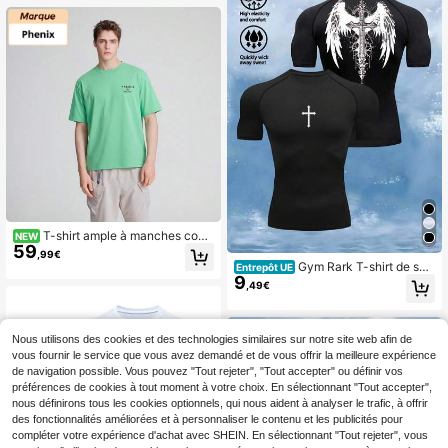
T-shirt ample à manches court
NEW
59
es col rond graphique décontracté
,99€
Phenix pour extérieur printemps/été
Gym Rark T-shirt de spo
Entrepôt UE
9
rt à manches courtes pour hommes,
,49€
coupe ajustée, imprimé ailes et croi
x. Top de compression respirant et l
éger pour la musculation et la gym.
Col ras du cou, coupe ajustée.
Nous utilisons des cookies et des technologies similaires sur notre site web afin de
vous fournir le service que vous avez demandé et de vous offrir la meilleure expérience
de navigation possible. Vous pouvez "Tout rejeter", "Tout accepter" ou définir vos
préférences de cookies à tout moment à votre choix. En sélectionnant "Tout accepter",
nous définirons tous les cookies optionnels, qui nous aident à analyser le trafic, à offrir
des fonctionnalités améliorées et à personnaliser le contenu et les publicités pour
compléter votre expérience d'achat avec SHEIN. En sélectionnant "Tout rejeter", vous