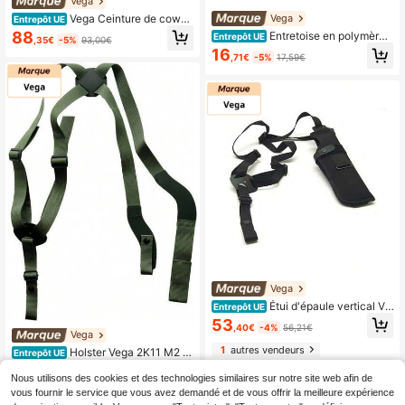
Vega
Vega Ceinture de cowbo
Vega
Entrepôt UE
y
88
Entretoise en polymère
Entrepôt UE
,35€
-5%
93,00€
moulé haute résistance pour étui Ve
16
,71€
-5%
17,59€
ga 8K98
Vega
Étui d'épaule vertical Ve
Entrepôt UE
ga Holster A253 Cordura, série A2,
53
,40€
-4%
56,21€
droitier/gaucher, pour revolvers de
Vega
2 à 6 pouces
1
autres vendeurs
Holster Vega 2K11 M2 e
Entrepôt UE
n nylon, kit d'épaule vert
27
,92€
-5%
29,39€
Nous utilisons des cookies et des technologies similaires sur notre site web afin de
vous fournir le service que vous avez demandé et de vous offrir la meilleure expérience