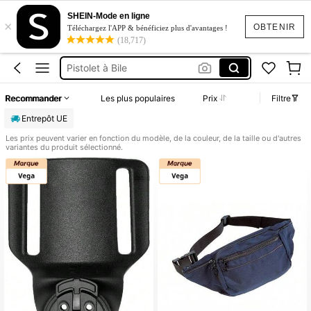
Ghillie
SHEIN-Mode en ligne
×
Casque Tactique
OBTENIR
Téléchargez l'APP & bénéficiez plus d'avantages !
(18,717)
Militaire
Pistolet à Bile
Militaire équipement
Recommander
Les plus populaires
Prix
Filtre
Ghillie
Entrepôt UE
Casque Tactique
Les prix peuvent varier en fonction du modèle, de la couleur, de la taille ou d'autres
variantes du produit sélectionné.