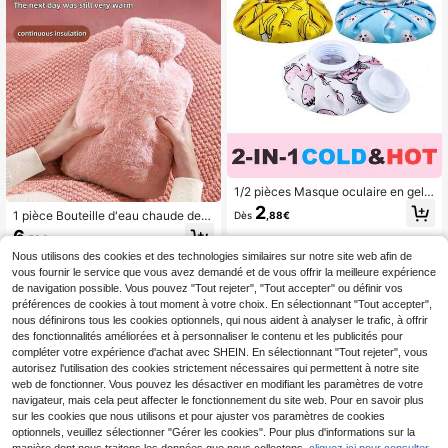
et les crampes menstruelles. Cette
bouteille d'eau chaude convient po
ur soulager les douleurs au cou, au
dos, aux épaules, aux jambes et les
crampes menstruelles, et est égale
ment un cadeau idéal pour Hallowe
en, Noël, la Saint-Valentin et Thank
sgiving. (De légères variations dans
les lignes et les couleurs peuvent s
e produire en raison des différences
de lot. Nous nous excusons pour to
ut inconvénient causé.)
1/2 pièces Masque oculaire en gel à
motif mignon, portable et léger, soul
2
1 pièce Bouteille d'eau chaude de 1
Dès
,88€
age la fatigue oculaire, peut être util
000 ml, remplie d'eau chaude, épai
isé pour une compresse froide ou c
6
,58€
sse et chaude, réchauffe les mains
haude
et le ventre, comprend un rembourr
Nous utilisons des cookies et des technologies similaires sur notre site web afin de
6
autres vendeurs
age en peluche mignon, un élément
vous fournir le service que vous avez demandé et de vous offrir la meilleure expérience
minimaliste essentiel pour les dortoi
de navigation possible. Vous pouvez "Tout rejeter", "Tout accepter" ou définir vos
rs d'étudiants
préférences de cookies à tout moment à votre choix. En sélectionnant "Tout accepter",
nous définirons tous les cookies optionnels, qui nous aident à analyser le trafic, à offrir
des fonctionnalités améliorées et à personnaliser le contenu et les publicités pour
compléter votre expérience d'achat avec SHEIN. En sélectionnant "Tout rejeter", vous
autorisez l'utilisation des cookies strictement nécessaires qui permettent à notre site
web de fonctionner. Vous pouvez les désactiver en modifiant les paramètres de votre
navigateur, mais cela peut affecter le fonctionnement du site web. Pour en savoir plus
sur les cookies que nous utilisons et pour ajuster vos paramètres de cookies
optionnels, veuillez sélectionner "Gérer les cookies". Pour plus d'informations sur la