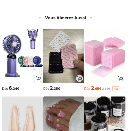
Vous Aimerez Aussi
6
2
2
Dès
,24€
Dès
,35€
Dès
,65€
2,68€
-1%