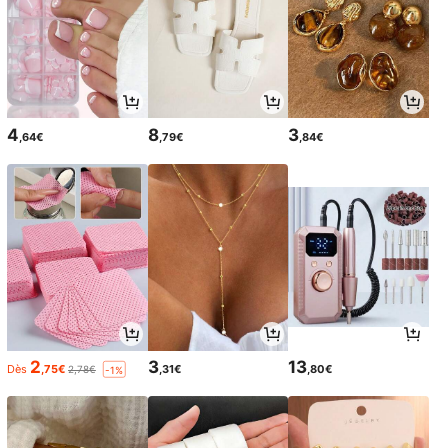
4
8
3
,64€
,79€
,84€
2
3
13
Dès
,75€
,31€
,80€
2,78€
-1%