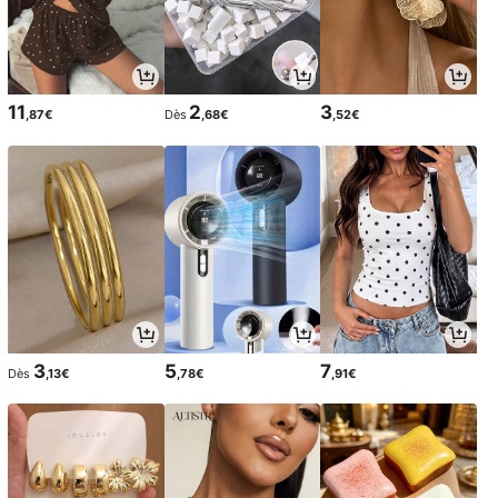
11
2
3
,87€
Dès
,68€
,52€
3
5
7
Dès
,13€
,78€
,91€