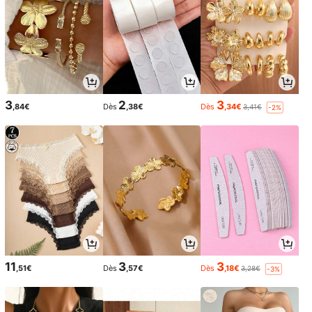
3
2
3
,84€
Dès
,38€
Dès
,34€
3,41€
-2%
11
3
3
,51€
Dès
,57€
Dès
,18€
3,28€
-3%