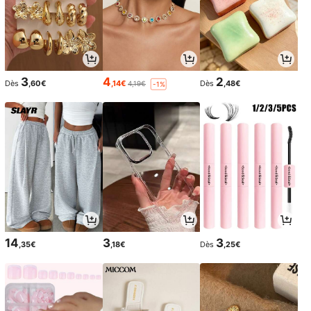
3
4
2
Dès
,60€
,14€
Dès
,48€
4,19€
-1%
14
3
3
,35€
,18€
Dès
,25€