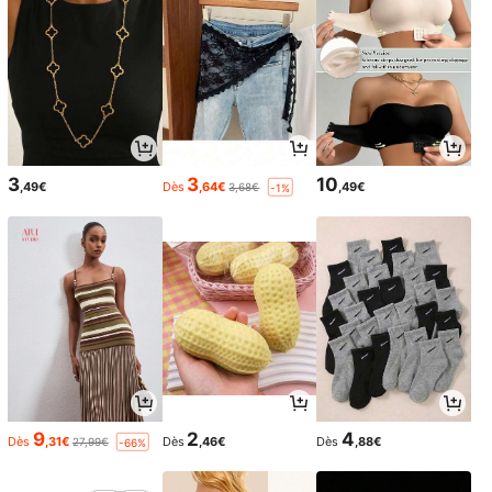
3
3
10
,49€
Dès
,64€
,49€
3,68€
-1%
9
2
4
Dès
,31€
Dès
,46€
Dès
,88€
27,99€
-66%