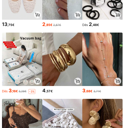
13
2
2
,75€
,85€
Dès
,48€
2,87€
3
4
3
Dès
,16€
,57€
,68€
3,26€
3,71€
-3%