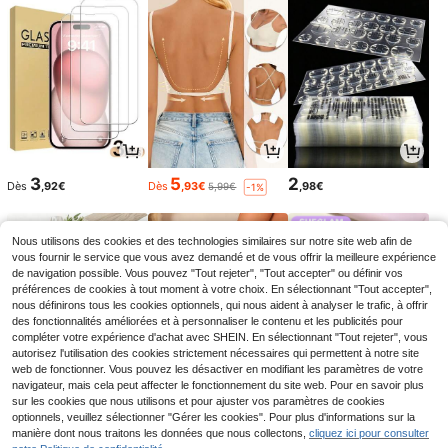
3
5
2
Dès
,92€
Dès
,93€
,98€
5,99€
-1%
Nous utilisons des cookies et des technologies similaires sur notre site web afin de
vous fournir le service que vous avez demandé et de vous offrir la meilleure expérience
de navigation possible. Vous pouvez "Tout rejeter", "Tout accepter" ou définir vos
préférences de cookies à tout moment à votre choix. En sélectionnant "Tout accepter",
nous définirons tous les cookies optionnels, qui nous aident à analyser le trafic, à offrir
des fonctionnalités améliorées et à personnaliser le contenu et les publicités pour
compléter votre expérience d'achat avec SHEIN. En sélectionnant "Tout rejeter", vous
autorisez l'utilisation des cookies strictement nécessaires qui permettent à notre site
web de fonctionner. Vous pouvez les désactiver en modifiant les paramètres de votre
navigateur, mais cela peut affecter le fonctionnement du site web. Pour en savoir plus
sur les cookies que nous utilisons et pour ajuster vos paramètres de cookies
2
11
5
optionnels, veuillez sélectionner "Gérer les cookies". Pour plus d'informations sur la
Dès
,78€
,61€
,88€
11,85€
-2%
manière dont nous traitons les données que nous collectons,
cliquez ici pour consulter