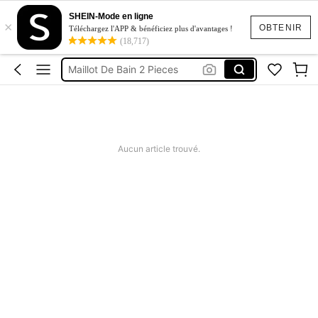
Maillot De Bain Femme
SHEIN-Mode en ligne
×
Squishy
OBTENIR
Téléchargez l'APP & bénéficiez plus d'avantages !
(18,717)
Maillot De Bain 2 Pieces
Robes Femme été
Short Femme été
Maillot De Bain Femme
Squishy
Aucun article trouvé.